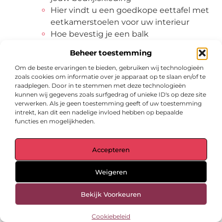
Hier vindt u een goedkope eettafel met
eetkamerstoelen voor uw interieur
Hoe bevestig je een balk
Hoe hou je het fris op kantoor?
Beheer toestemming
Hoe houdt u uw cv ketel in de beste
Om de beste ervaringen te bieden, gebruiken wij technologieën
conditie?
zoals cookies om informatie over je apparaat op te slaan en/of te
Hoe lelijk is jouw kersttrui dit jaar?
raadplegen. Door in te stemmen met deze technologieën
Hoe maak ik een waterpijp klaar?
kunnen wij gegevens zoals surfgedrag of unieke ID's op deze site
verwerken. Als je geen toestemming geeft of uw toestemming
Hoe verf ik mijn leren meubels het
intrekt, kan dit een nadelige invloed hebben op bepaalde
beste?
functies en mogelijkheden.
Hoeveel is uw huis waard?
Houdt uw kennis bij
Accepteren
Houdt uw werkplek in Amersfoort
schoon met een professioneel
Weigeren
schoonmaakbedrijf
Huis verkopen in Zwolle
Bekijk Voorkeuren
Huren van een minigraver
In 4 stappen een vijver in jouw tuin!
Cookiebeleid