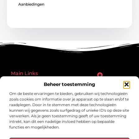
Aanbiedingen
Main Links
Goede links inkopen: een slimme zet of een riskante gok?
Hoe een website echt geld kan verdienen: ontdek de mogelijkheden en valkuilen
Beheer toestemming
Bericht categorie
Om de beste ervaringen te bieden, gebruiken wij technologieën
zoals cookies om informatie over je apparaat op te slaan en/of te
raadplegen. Door in te stemmen met deze technologieën
kunnen wij gegevens zoals surfgedrag of unieke ID's op deze site
verwerken. Als je geen toestemming geeft of uw toestemming
intrekt, kan dit een nadelige invloed hebben op bepaalde
functies en mogelijkheden.