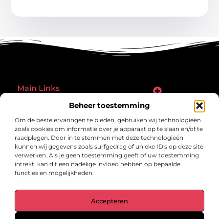
Main Links
Goede links inkopen: een slimme zet of een riskante gok?
Hoe een website echt geld kan verdienen: ontdek de mogelijkheden en valkuilen
Beheer toestemming
Bericht categorie
Om de beste ervaringen te bieden, gebruiken wij technologieën
zoals cookies om informatie over je apparaat op te slaan en/of te
raadplegen. Door in te stemmen met deze technologieën
kunnen wij gegevens zoals surfgedrag of unieke ID's op deze site
verwerken. Als je geen toestemming geeft of uw toestemming
intrekt, kan dit een nadelige invloed hebben op bepaalde
functies en mogelijkheden.
gegrond.nl – Jouw verzameling van
Accepteren
inspirerende verhalen.
Ontdek blogs en artikelen over alles wat het dagelijks leven boeiend