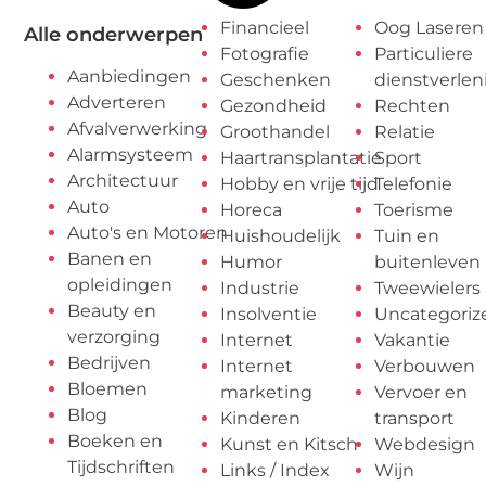
Financieel
Oog Laseren
Alle onderwerpen
Fotografie
Particuliere
Aanbiedingen
Geschenken
dienstverlen
Adverteren
Gezondheid
Rechten
Afvalverwerking
Groothandel
Relatie
Alarmsysteem
Haartransplantatie
Sport
Architectuur
Hobby en vrije tijd
Telefonie
Auto
Horeca
Toerisme
Auto's en Motoren
Huishoudelijk
Tuin en
Banen en
Humor
buitenleven
opleidingen
Industrie
Tweewielers
Beauty en
Insolventie
Uncategoriz
verzorging
Internet
Vakantie
Bedrijven
Internet
Verbouwen
Bloemen
marketing
Vervoer en
Blog
Kinderen
transport
Boeken en
Kunst en Kitsch
Webdesign
Tijdschriften
Links / Index
Wijn