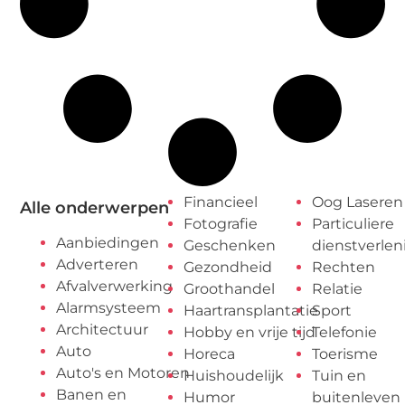
Financieel
Oog Laseren
Alle onderwerpen
Fotografie
Particuliere
Aanbiedingen
Geschenken
dienstverlen
Adverteren
Gezondheid
Rechten
Afvalverwerking
Groothandel
Relatie
Alarmsysteem
Haartransplantatie
Sport
Architectuur
Hobby en vrije tijd
Telefonie
Auto
Horeca
Toerisme
Auto's en Motoren
Huishoudelijk
Tuin en
Banen en
Humor
buitenleven