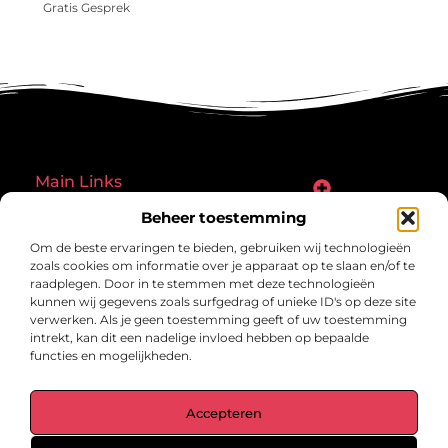
Gratis Gesprek
Main Links
Goede links inkopen: een slimme zet of een riskante gok?
Hoe een website echt geld kan verdienen: ontdek de mogelijkheden en valkuilen
Beheer toestemming
Bericht categorie
Om de beste ervaringen te bieden, gebruiken wij technologieën
zoals cookies om informatie over je apparaat op te slaan en/of te
raadplegen. Door in te stemmen met deze technologieën
kunnen wij gegevens zoals surfgedrag of unieke ID's op deze site
verwerken. Als je geen toestemming geeft of uw toestemming
intrekt, kan dit een nadelige invloed hebben op bepaalde
functies en mogelijkheden.
gegrond.nl – Jouw verzameling van
Accepteren
inspirerende verhalen.
Ontdek blogs en artikelen over alles wat het dagelijks leven boeiend