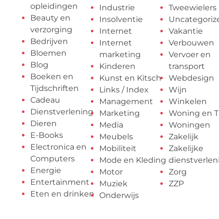
opleidingen
Industrie
Tweewielers
Beauty en
Insolventie
Uncategoriz
verzorging
Internet
Vakantie
Bedrijven
Internet
Verbouwen
Bloemen
marketing
Vervoer en
Blog
Kinderen
transport
Boeken en
Kunst en Kitsch
Webdesign
Tijdschriften
Links / Index
Wijn
Cadeau
Management
Winkelen
Dienstverlening
Marketing
Woning en T
Dieren
Media
Woningen
E-Books
Meubels
Zakelijk
Electronica en
Mobiliteit
Zakelijke
Computers
Mode en Kleding
dienstverlen
Energie
Motor
Zorg
Entertainment
Muziek
ZZP
Eten en drinken
Onderwijs