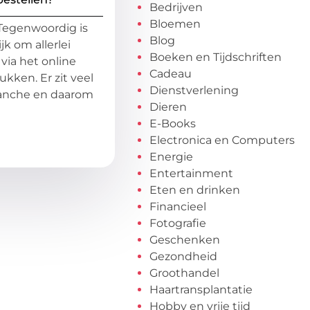
Bedrijven
Bloemen
Tegenwoordig is
Blog
k om allerlei
Boeken en Tijdschriften
via het online
Cadeau
kken. Er zit veel
Dienstverlening
ranche en daarom
Dieren
E-Books
Electronica en Computers
Energie
Entertainment
Eten en drinken
Financieel
Fotografie
Geschenken
Gezondheid
Groothandel
Haartransplantatie
Hobby en vrije tijd