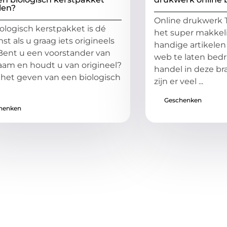
len?
Online drukwerk 
ologisch kerstpakket is dé
het super makkelij
st als u graag iets origineels
handige artikelen 
 Bent u een voorstander van
web te laten bedru
am en houdt u van origineel?
handel in deze b
 het geven van een biologisch
zijn er veel ...
Geschenken
henken