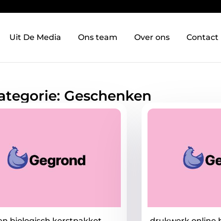
Uit De Media
Ons team
Over ons
Contact
Categorie: Geschenken
n biologisch kerstpakket
drukwerk online 