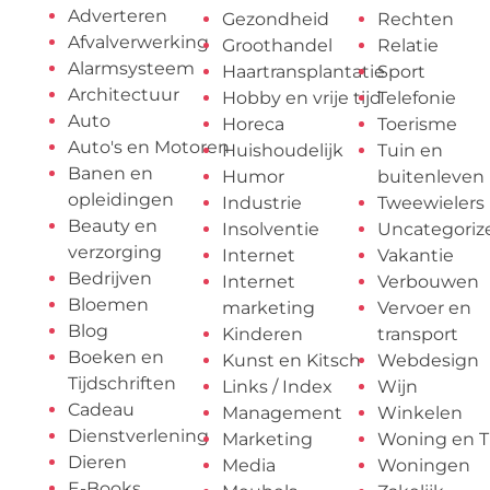
Adverteren
Gezondheid
Rechten
Afvalverwerking
Groothandel
Relatie
Alarmsysteem
Haartransplantatie
Sport
Architectuur
Hobby en vrije tijd
Telefonie
Auto
Horeca
Toerisme
Auto's en Motoren
Huishoudelijk
Tuin en
Banen en
Humor
buitenleven
opleidingen
Industrie
Tweewielers
Beauty en
Insolventie
Uncategoriz
verzorging
Internet
Vakantie
Bedrijven
Internet
Verbouwen
Bloemen
marketing
Vervoer en
Blog
Kinderen
transport
Boeken en
Kunst en Kitsch
Webdesign
Tijdschriften
Links / Index
Wijn
Cadeau
Management
Winkelen
Dienstverlening
Marketing
Woning en T
Dieren
Media
Woningen
E-Books