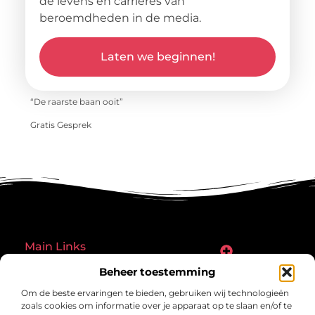
de levens en carrières van
beroemdheden in de media.
Laten we beginnen!
“De raarste baan ooit”
Gratis Gesprek
Main Links
Goede links inkopen: een slimme zet of een riskante gok?
Hoe een website echt geld kan verdienen: ontdek de mogelijkheden en valkuilen
Beheer toestemming
Bericht categorie
Om de beste ervaringen te bieden, gebruiken wij technologieën
zoals cookies om informatie over je apparaat op te slaan en/of te