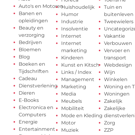
Auto's en Motoren
Huishoudelijk
Tuin en
Banen en
Humor
buitenleven
opleidingen
Industrie
Tweewielers
Beauty en
Insolventie
Uncategoriz
verzorging
Internet
Vakantie
Bedrijven
Internet
Verbouwen
Bloemen
marketing
Vervoer en
Blog
Kinderen
transport
Boeken en
Kunst en Kitsch
Webdesign
Tijdschriften
Links / Index
Wijn
Cadeau
Management
Winkelen
Dienstverlening
Marketing
Woning en T
Dieren
Media
Woningen
E-Books
Meubels
Zakelijk
Electronica en
Mobiliteit
Zakelijke
Computers
Mode en Kleding
dienstverlen
Energie
Motor
Zorg
Entertainment
Muziek
ZZP