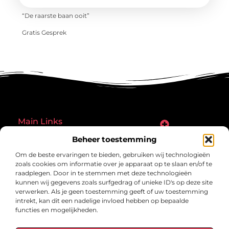
“De raarste baan ooit”
Gratis Gesprek
Main Links
Goede links inkopen: een slimme zet of een riskante gok?
Hoe een website echt geld kan verdienen: ontdek de mogelijkheden en valkuilen
Beheer toestemming
Bericht categorie
Om de beste ervaringen te bieden, gebruiken wij technologieën
zoals cookies om informatie over je apparaat op te slaan en/of te
raadplegen. Door in te stemmen met deze technologieën
kunnen wij gegevens zoals surfgedrag of unieke ID's op deze site
verwerken. Als je geen toestemming geeft of uw toestemming
intrekt, kan dit een nadelige invloed hebben op bepaalde
functies en mogelijkheden.