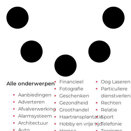
Financieel
Oog Laseren
Alle onderwerpen
Fotografie
Particuliere
Aanbiedingen
Geschenken
dienstverlen
Adverteren
Gezondheid
Rechten
Afvalverwerking
Groothandel
Relatie
Alarmsysteem
Haartransplantatie
Sport
Architectuur
Hobby en vrije tijd
Telefonie
Auto
Horeca
Toerisme