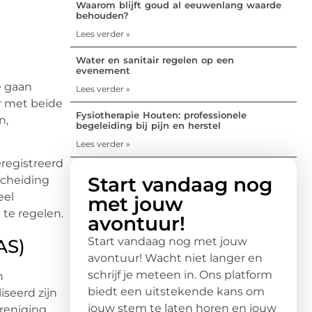
Waarom blijft goud al eeuwenlang waarde
behouden?
Lees verder »
Water en sanitair regelen op een
evenement
e gaan
Lees verder »
r met beide
Fysiotherapie Houten: professionele
n,
begeleiding bij pijn en herstel
Lees verder »
eregistreerd
Start vandaag nog
 scheiding
eel
met jouw
te regelen.
avontuur!
Start vandaag nog met jouw
AS)
avontuur! Wacht niet langer en
schrijf je meteen in. Ons platform
n
biedt een uitstekende kans om
iseerd zijn
jouw stem te laten horen en jouw
ereniging