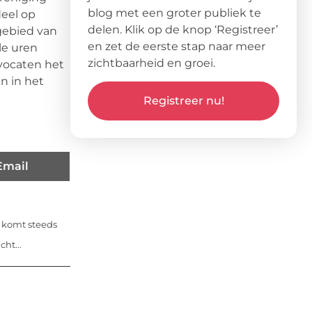
blog met een groter publiek te
deel op
delen. Klik op de knop ‘Registreer’
 gebied van
en zet de eerste stap naar meer
le uren
zichtbaarheid en groei.
vocaten het
n in het
Registreer nu!
Email
 komt steeds
ht...