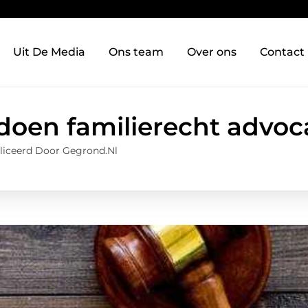
Uit De Media
Ons team
Over ons
Contact
doen familierecht advoc
liceerd Door Gegrond.nl