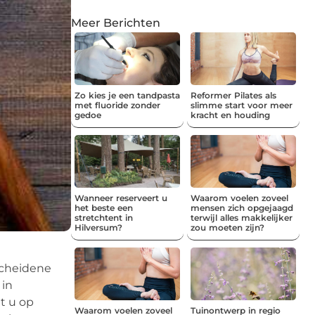
Meer Berichten
Zo kies je een tandpasta
Reformer Pilates als
met fluoride zonder
slimme start voor meer
gedoe
kracht en houding
Wanneer reserveert u
Waarom voelen zoveel
het beste een
mensen zich opgejaagd
stretchtent in
terwijl alles makkelijker
Hilversum?
zou moeten zijn?
rscheidene
 in
t u op
Waarom voelen zoveel
Tuinontwerp in regio