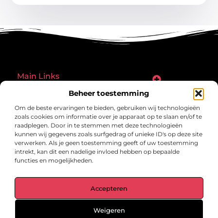
Main Links
Beheer toestemming
Goede links inkopen: een slimme zet of een riskante gok?
Hoe een website echt geld kan verdienen: ontdek de mogelijkheden en valkuilen
Bericht categorie
Om de beste ervaringen te bieden, gebruiken wij technologieën
zoals cookies om informatie over je apparaat op te slaan en/of te
raadplegen. Door in te stemmen met deze technologieën
kunnen wij gegevens zoals surfgedrag of unieke ID's op deze site
verwerken. Als je geen toestemming geeft of uw toestemming
intrekt, kan dit een nadelige invloed hebben op bepaalde
functies en mogelijkheden.
gegrond.nl – Jouw verzameling van
Accepteren
inspirerende verhalen.
Ontdek blogs en artikelen over alles wat het dagelijks leven boeiend
maakt.
Weigeren