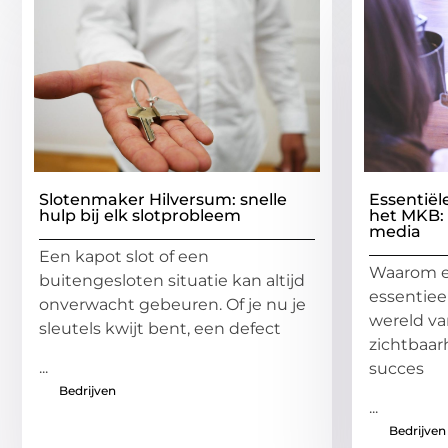
Slotenmaker Hilversum: snelle
Essentiël
hulp bij elk slotprobleem
het MKB: v
media
Een kapot slot of een
Waarom e
buitengesloten situatie kan altijd
essentiee
onverwacht gebeuren. Of je nu je
wereld va
sleutels kwijt bent, een defect
zichtbaar
...
succes
Bedrijven
...
Bedrijven