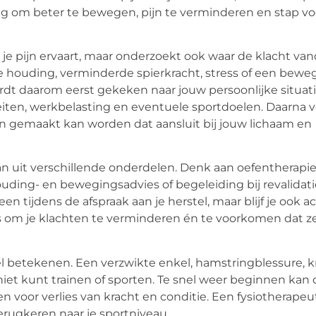
ng om beter te bewegen, pijn te verminderen en stap vo
r je pijn ervaart, maar onderzoekt ook waar de klacht va
e houding, verminderde spierkracht, stress of een beweg
dt daarom eerst gekeken naar jouw persoonlijke situatie
teiten, werkbelasting en eventuele sportdoelen. Daarna v
an gemaakt kan worden dat aansluit bij jouw lichaam en
n uit verschillende onderdelen. Denk aan oefentherapie
houding- en bewegingsadvies of begeleiding bij revalidati
en tijdens de afspraak aan je herstel, maar blijf je ook ac
is om je klachten te verminderen én te voorkomen dat z
l betekenen. Een verzwikte enkel, hamstringblessure, k
niet kunt trainen of sporten. Te snel weer beginnen kan 
en voor verlies van kracht en conditie. Een fysiotherapeut
erugkeren naar je sportniveau.