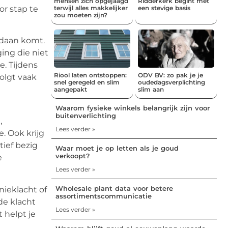
mensen zich opgejaagd
Ridderkerk begint met
or stap te
terwijl alles makkelijker
een stevige basis
zou moeten zijn?
ndaan komt.
ing die niet
. Tijdens
Riool laten ontstoppen:
ODV BV: zo pak je je
olgt vaak
snel geregeld en slim
oudedagsverplichting
aangepakt
slim aan
Waarom fysieke winkels belangrijk zijn voor
buitenverlichting
,
Lees verder »
e. Ook krijg
tief bezig
Waar moet je op letten als je goud
verkoopt?
e
Lees verder »
Wholesale plant data voor betere
nieklacht of
assortimentscommunicatie
de klacht
Lees verder »
 helpt je