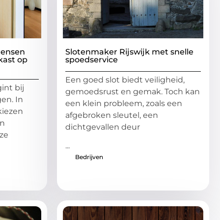
mensen
Slotenmaker Rijswijk met snelle
kast op
spoedservice
Een goed slot biedt veiligheid,
nt bij
gemoedsrust en gemak. Toch kan
en. In
een klein probleem, zoals een
kiezen
afgebroken sleutel, een
en
dichtgevallen deur
ze
...
Bedrijven