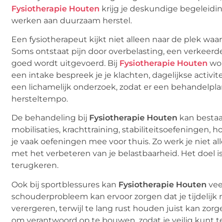
Fysiotherapie Houten
krijg je deskundige begeleidi
werken aan duurzaam herstel.
Een fysiotherapeut kijkt niet alleen naar de plek waa
Soms ontstaat pijn door overbelasting, een verkeerd
goed wordt uitgevoerd. Bij
Fysiotherapie Houten
wor
een intake bespreek je je klachten, dagelijkse activi
een lichamelijk onderzoek, zodat er een behandelpl
hersteltempo.
De behandeling bij
Fysiotherapie Houten
kan bestaa
mobilisaties, krachttraining, stabiliteitsoefeningen, 
je vaak oefeningen mee voor thuis. Zo werk je niet alle
met het verbeteren van je belastbaarheid. Het doel 
terugkeren.
Ook bij sportblessures kan
Fysiotherapie Houten
vee
schouderprobleem kan ervoor zorgen dat je tijdelijk 
verergeren, terwijl te lang rust houden juist kan zorg
om verantwoord op te bouwen, zodat je veilig kunt t