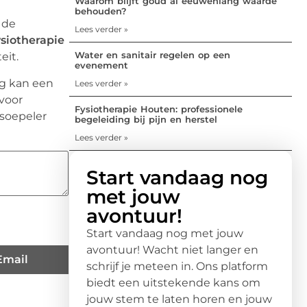
Waarom blijft goud al eeuwenlang waarde
behouden?
 de
Lees verder »
siotherapie
Water en sanitair regelen op een
eit.
evenement
ng kan een
Lees verder »
 voor
Fysiotherapie Houten: professionele
 soepeler
begeleiding bij pijn en herstel
Lees verder »
Start vandaag nog
met jouw
avontuur!
Start vandaag nog met jouw
avontuur! Wacht niet langer en
Email
schrijf je meteen in. Ons platform
biedt een uitstekende kans om
jouw stem te laten horen en jouw