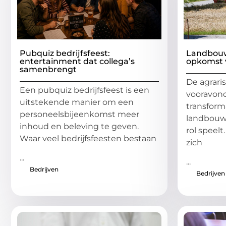
Pubquiz bedrijfsfeest:
Landbouw
entertainment dat collega’s
opkomst 
samenbrengt
De agrari
Een pubquiz bedrijfsfeest is een
vooravond
uitstekende manier om een
transforma
personeelsbijeenkomst meer
landbouw
inhoud en beleving te geven.
rol speelt
Waar veel bedrijfsfeesten bestaan
zich
...
...
Bedrijven
Bedrijven