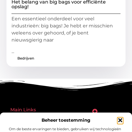
Het belang van big bags voor efficiënte
opslag!
Een essentieel onderdeel voor veel
industrieën: big bags! Je hebt er misschien
weleens over gehoord, of je bent
nieuwsgierig naar
...
Bedrijven
Main Links
Goede links inkopen: een slimme zet of een riskante gok?
Hoe een website echt geld kan verdienen: ontdek de mogelijkheden en valkuilen
Beheer toestemming
Bericht categorie
Om de beste ervaringen te bieden, gebruiken wij technologieën