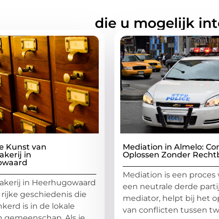
rde artikelen
die u mogelijk in
e Kunst van
Mediation in Almelo: Con
kerij in
Oplossen Zonder Recht
owaard
Mediation is een proces 
kerij in Heerhugowaard
een neutrale derde partij
 rijke geschiedenis die
mediator, helpt bij het 
kerd is in de lokale
van conflicten tussen tw
n gemeenschap. Als je