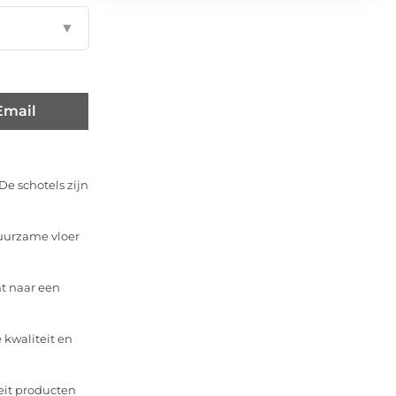
▼
Email
De schotels zijn
duurzame vloer
nt naar een
 kwaliteit en
eit producten