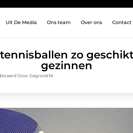
Uit De Media
Ons team
Over ons
Contact
ennisballen zo geschikt 
gezinnen
bliceerd Door Gegrond.nl