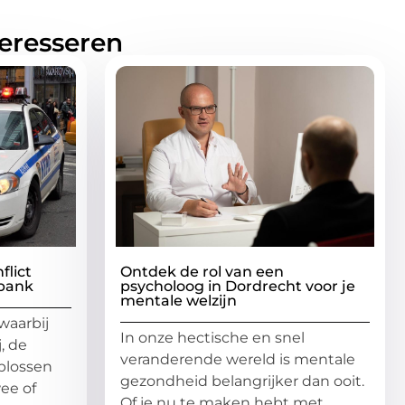
teresseren
flict
Ontdek de rol van een
bank
psycholoog in Dordrecht voor je
mentale welzijn
waarbij
In onze hectische en snel
, de
veranderende wereld is mentale
oplossen
gezondheid belangrijker dan ooit.
ee of
Of je nu te maken hebt met