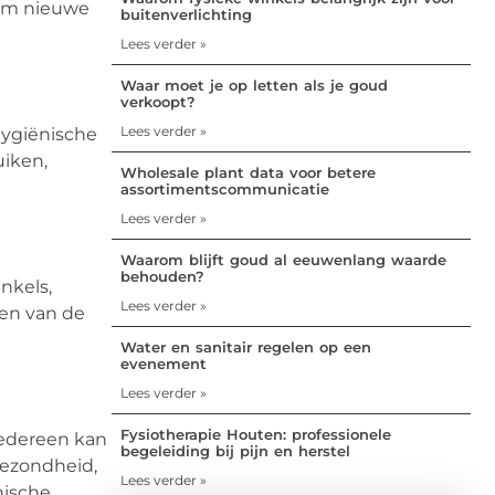
 om nieuwe
buitenverlichting
Lees verder »
Waar moet je op letten als je goud
verkoopt?
Lees verder »
hygiënische
uiken,
Wholesale plant data voor betere
assortimentscommunicatie
Lees verder »
Waarom blijft goud al eeuwenlang waarde
behouden?
inkels,
Lees verder »
ten van de
Water en sanitair regelen op een
evenement
Lees verder »
Fysiotherapie Houten: professionele
iedereen kan
begeleiding bij pijn en herstel
gezondheid,
Lees verder »
nische