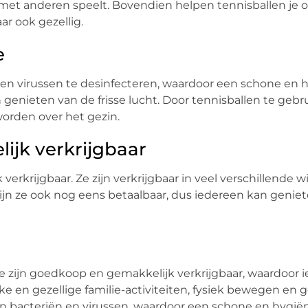
n met anderen speelt. Bovendien helpen tennisballen je
ar ook gezellig.
e
en virussen te desinfecteren, waardoor een schone en 
nieten van de frisse lucht. Door tennisballen te gebr
worden over het gezin.
ijk verkrijgbaar
erkrijgbaar. Ze zijn verkrijgbaar in veel verschillende w
jn ze ook nog eens betaalbaar, dus iedereen kan genie
Ze zijn goedkoop en gemakkelijk verkrijgbaar, waardoor 
ke en gezellige familie-activiteiten, fysiek bewegen en 
an bacteriën en virussen, waardoor een schone en hygië