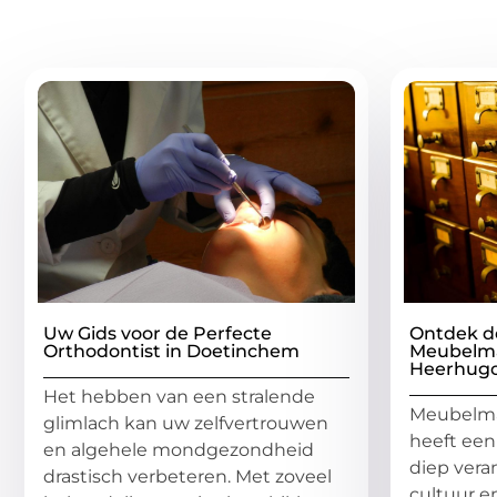
Gerelatee
Uw Gids voor de Perfecte
Ontdek d
Orthodontist in Doetinchem
Meubelma
Heerhug
Het hebben van een stralende
Meubelma
glimlach kan uw zelfvertrouwen
heeft een
en algehele mondgezondheid
diep veran
drastisch verbeteren. Met zoveel
cultuur e