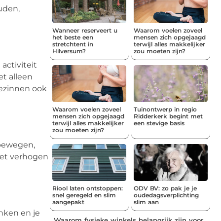
uden,
Wanneer reserveert u
Waarom voelen zoveel
het beste een
mensen zich opgejaagd
stretchtent in
terwijl alles makkelijker
Hilversum?
zou moeten zijn?
activiteit
t alleen
gezinnen ook
Waarom voelen zoveel
Tuinontwerp in regio
mensen zich opgejaagd
Ridderkerk begint met
terwijl alles makkelijker
een stevige basis
zou moeten zijn?
 bewegen,
het verhogen
Riool laten ontstoppen:
ODV BV: zo pak je je
snel geregeld en slim
oudedagsverplichting
aangepakt
slim aan
nken en je
Waarom fysieke winkels belangrijk zijn voor