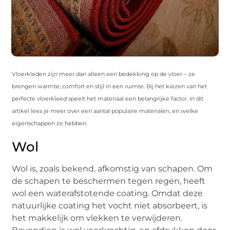
Vloerkleden zijn meer dan alleen een bedekking op de vloer – ze
brengen warmte, comfort en stijl in een ruimte. Bij het kiezen van het
perfecte vloerkleed speelt het materiaal een belangrijke factor. In dit
artikel lees je meer over een aantal populaire materialen, en welke
eigenschappen ze hebben.
Wol
Wol is, zoals bekend, afkomstig van schapen. Om
de schapen te beschermen tegen regen, heeft
wol een waterafstotende coating. Omdat deze
natuurlijke coating het vocht niet absorbeert, is
het makkelijk om vlekken te verwijderen.