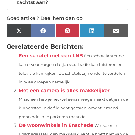
zachtst aan?
Goed artikel? Deel hem dan op:
X
Facebook
Pinterest
LinkedIn
Email
(Twitter)
Gerelateerde Berichten:
Een schotel met een LNB
Een schotelantenne
kan ervoor zorgen dat je overal radio kan luisteren en
televisie kan kijken. De schotels zijn onder te verdelen
in twee groepen namelijk...
Met een camera is alles makkelijker
Misschien heb je het wel eens meegemaakt dat je in de
binnenstad in de file hebt gestaan, omdat iemand
probeerde int e parkeren maar dat...
De woonwinkels in Enschede
Winkelen in
Enschede is leuk en makkelijk want je hoeft niet van de