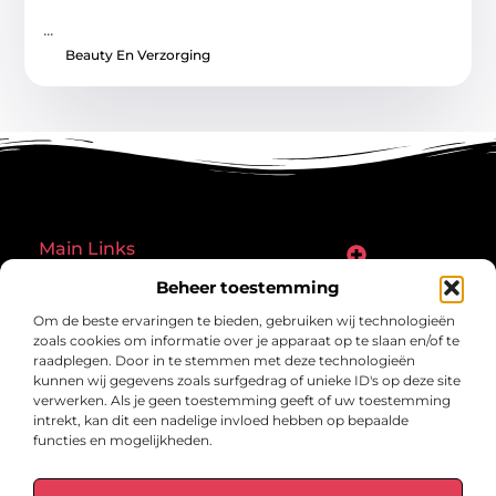
...
Beauty En Verzorging
Main Links
Goede links inkopen: een slimme zet of een riskante gok?
Hoe een website echt geld kan verdienen: ontdek de mogelijkheden en valkuilen
Beheer toestemming
Bericht categorie
Om de beste ervaringen te bieden, gebruiken wij technologieën
zoals cookies om informatie over je apparaat op te slaan en/of te
raadplegen. Door in te stemmen met deze technologieën
kunnen wij gegevens zoals surfgedrag of unieke ID's op deze site
verwerken. Als je geen toestemming geeft of uw toestemming
intrekt, kan dit een nadelige invloed hebben op bepaalde
functies en mogelijkheden.
gegrond.nl – Jouw verzameling van