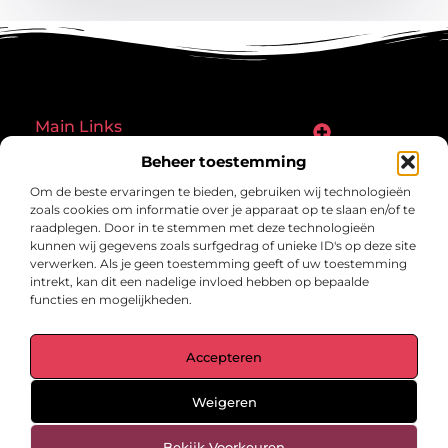
Main Links
Goede links inkopen: een slimme zet of een riskante gok?
Hoe een website echt geld kan verdienen: ontdek de mogelijkheden en valkuilen
Beheer toestemming
Bericht categorie
Om de beste ervaringen te bieden, gebruiken wij technologieën
zoals cookies om informatie over je apparaat op te slaan en/of te
raadplegen. Door in te stemmen met deze technologieën
kunnen wij gegevens zoals surfgedrag of unieke ID's op deze site
verwerken. Als je geen toestemming geeft of uw toestemming
intrekt, kan dit een nadelige invloed hebben op bepaalde
functies en mogelijkheden.
gegrond.nl – Jouw verzameling van
Accepteren
inspirerende verhalen.
Ontdek blogs en artikelen over alles wat het dagelijks leven boeiend
maakt.
Weigeren
@2025 All Right Reserved. Design by
www.gegrond.nl.
Bekijk Voorkeuren