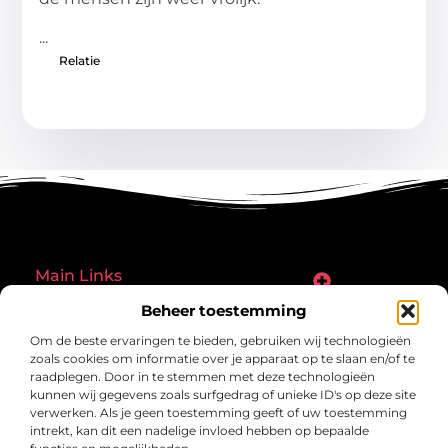
...
Relatie
Main Links
Goede links inkopen: een slimme zet of een riskante gok?
Hoe een website echt geld kan verdienen: ontdek de mogelijkheden en valkuilen
Beheer toestemming
Bericht categorie
Om de beste ervaringen te bieden, gebruiken wij technologieën
zoals cookies om informatie over je apparaat op te slaan en/of te
raadplegen. Door in te stemmen met deze technologieën
kunnen wij gegevens zoals surfgedrag of unieke ID's op deze site
verwerken. Als je geen toestemming geeft of uw toestemming
intrekt, kan dit een nadelige invloed hebben op bepaalde