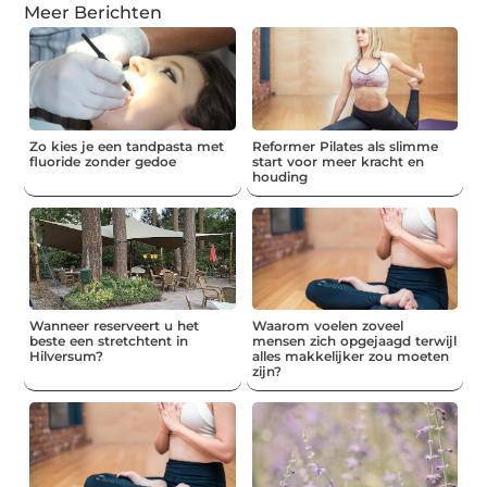
Meer Berichten
Zo kies je een tandpasta met
Reformer Pilates als slimme
fluoride zonder gedoe
start voor meer kracht en
houding
Wanneer reserveert u het
Waarom voelen zoveel
beste een stretchtent in
mensen zich opgejaagd terwijl
Hilversum?
alles makkelijker zou moeten
zijn?