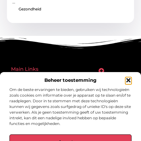
...
Gezondheid
Main Links
Goede links inkopen: een slimme zet of een riskante gok?
Hoe een website echt geld kan verdienen: ontdek de mogelijkheden en valkuilen
Beheer toestemming
Bericht categorie
Om de beste ervaringen te bieden, gebruiken wij technologieën
zoals cookies om informatie over je apparaat op te slaan en/of te
raadplegen. Door in te stemmen met deze technologieën
kunnen wij gegevens zoals surfgedrag of unieke ID's op deze site
verwerken. Als je geen toestemming geeft of uw toestemming
intrekt, kan dit een nadelige invloed hebben op bepaalde
functies en mogelijkheden.
gegrond.nl – Jouw verzameling van