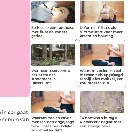
Zo kies je een tandpasta
Reformer Pilates als
met fluoride zonder
slimme start voor meer
gedoe
kracht en houding
Wanneer reserveert u
Waarom voelen zoveel
het beste een
mensen zich opgejaagd
stretchtent in
terwijl alles makkelijker
Hilversum?
zou moeten zijn?
 in sbr gaat
Waarom voelen zoveel
Tuinontwerp in regio
oornemen van
mensen zich opgejaagd
Ridderkerk begint met
terwijl alles makkelijker
een stevige basis
zou moeten zijn?