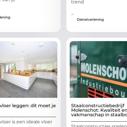
trend
...
lening
Dienstverlening
vloer leggen: dit moet je
Staalconstructiebedrijf
Molenschot: Kwaliteit e
vakmanschap in staalb
loer is een ideale vloer
Staalconstructies spele