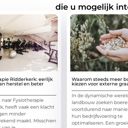
rde artikelen
die u mogelijk in
apie Ridderkerk: eerlijk
Waarom steeds meer b
n herstel en beter
kiezen voor externe gr
In de dynamische werel
 naar Fysiotherapie
landbouw zoeken boere
k, heeft vaak een klacht
voortdurend naar mani
gen minder
hun bedrijfsvoering te
rekend maakt. Misschien
optimaliseren. Een groe
t van je