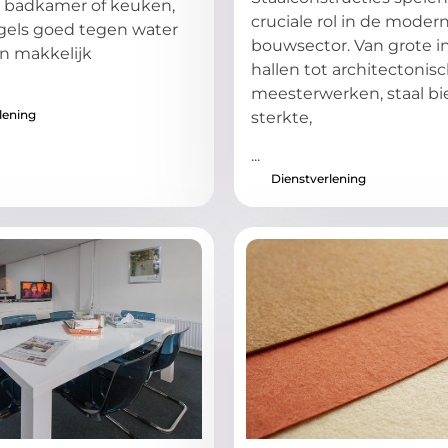
e badkamer of keuken,
cruciale rol in de moder
gels goed tegen water
bouwsector. Van grote i
n makkelijk
hallen tot architectonis
meesterwerken, staal bi
lening
sterkte,
...
Dienstverlening