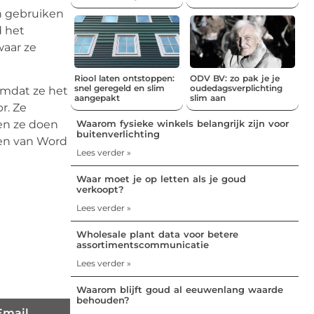
en gebruiken
d het
waar ze
Riool laten ontstoppen:
ODV BV: zo pak je je
snel geregeld en slim
oudedagsverplichting
 omdat ze het
aangepakt
slim aan
r. Ze
Waarom fysieke winkels belangrijk zijn voor
en ze doen
buitenverlichting
gen van Word
Lees verder »
Waar moet je op letten als je goud
verkoopt?
Lees verder »
Wholesale plant data voor betere
assortimentscommunicatie
Lees verder »
Waarom blijft goud al eeuwenlang waarde
behouden?
Email