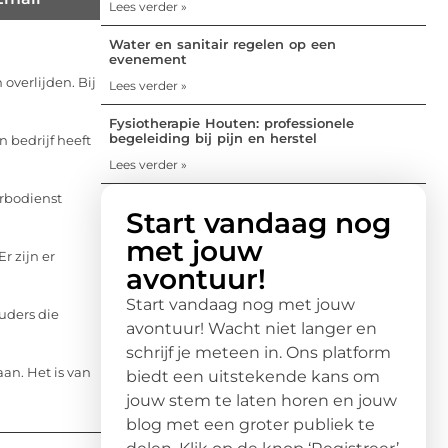
Lees verder »
Water en sanitair regelen op een
evenement
overlijden. Bij
Lees verder »
Fysiotherapie Houten: professionele
begeleiding bij pijn en herstel
 bedrijf heeft
Lees verder »
arbodienst
Start vandaag nog
met jouw
r zijn er
avontuur!
Start vandaag nog met jouw
uders die
avontuur! Wacht niet langer en
schrijf je meteen in. Ons platform
aan. Het is van
biedt een uitstekende kans om
jouw stem te laten horen en jouw
blog met een groter publiek te