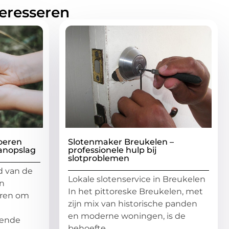
teresseren
oeren
Slotenmaker Breukelen –
aanopslag
professionele hulp bij
slotproblemen
d van de
Lokale slotenservice in Breukelen
n
In het pittoreske Breukelen, met
eren om
zijn mix van historische panden
en moderne woningen, is de
iende
behoefte