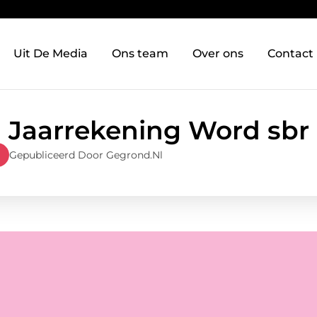
Uit De Media
Ons team
Over ons
Contact
Jaarrekening Word sbr
Gepubliceerd Door Gegrond.nl