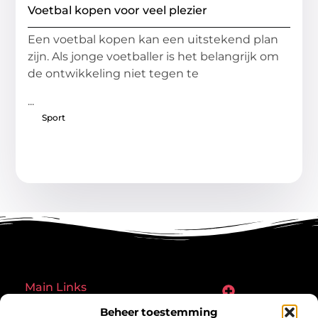
Voetbal kopen voor veel plezier
Een voetbal kopen kan een uitstekend plan
zijn. Als jonge voetballer is het belangrijk om
de ontwikkeling niet tegen te
...
Sport
Main Links
Goede links inkopen: een slimme zet of een riskante gok?
Hoe een website echt geld kan verdienen: ontdek de mogelijkheden en valkuilen
Beheer toestemming