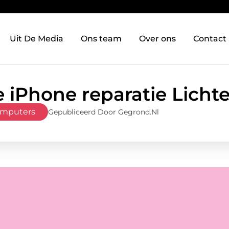
Uit De Media
Ons team
Over ons
Contact
e iPhone reparatie Licht
omputers
Gepubliceerd Door Gegrond.nl