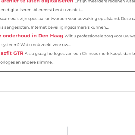
rchief te laten digitaliseren
Er zijn meerdere redenen waa
n digitaliseren. Allereerst bent u zo niet...
gscamera’s zijn speciaal ontworpen voor bewaking op afstand. Deze c
 is aangesloten. Internet beveiligingscamera’s kunnen...
te onderhoud in Den Haag
Wilt u professionele zorg voor uw we
systeem? Wat u ook zoekt voor uw...
azfit GTR
Als u graag horloges van een Chinees merk koopt, dan bi
orloges en andere slimme...