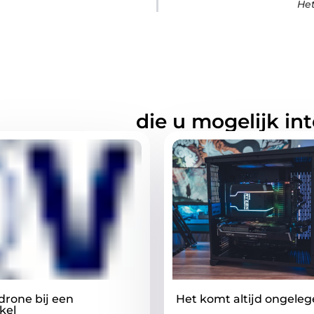
He
rde artikelen
die u mogelijk in
rone bij een
Het komt altijd ongele
kel