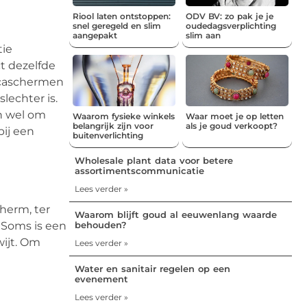
Riool laten ontstoppen:
ODV BV: zo pak je je
snel geregeld en slim
oudedagsverplichting
aangepakt
slim aan
tie
t dezelfde
licaschermen
lechter is.
n wel om
Waarom fysieke winkels
Waar moet je op letten
belangrijk zijn voor
als je goud verkoopt?
bij een
buitenverlichting
Wholesale plant data voor betere
assortimentscommunicatie
Lees verder »
herm, ter
Waarom blijft goud al eeuwenlang waarde
 Soms is een
behouden?
wijt. Om
Lees verder »
Water en sanitair regelen op een
evenement
Lees verder »