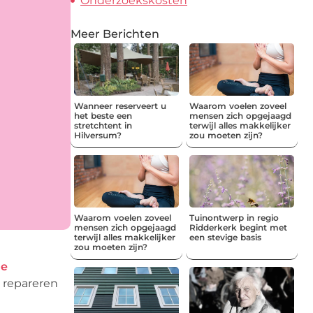
Onderzoekskosten
Meer Berichten
Wanneer reserveert u
Waarom voelen zoveel
het beste een
mensen zich opgejaagd
stretchtent in
terwijl alles makkelijker
Hilversum?
zou moeten zijn?
Waarom voelen zoveel
Tuinontwerp in regio
mensen zich opgejaagd
Ridderkerk begint met
terwijl alles makkelijker
een stevige basis
zou moeten zijn?
ie
 repareren