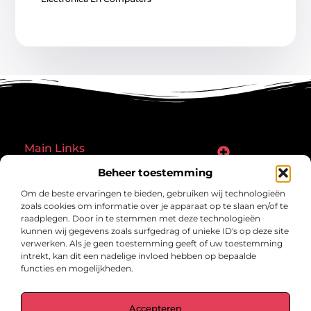
Main Links
Goede links inkopen: een slimme zet of een riskante gok?
Hoe een website echt geld kan verdienen: ontdek de mogelijkheden en valkuilen
Beheer toestemming
Bericht categorie
Om de beste ervaringen te bieden, gebruiken wij technologieën
zoals cookies om informatie over je apparaat op te slaan en/of te
raadplegen. Door in te stemmen met deze technologieën
kunnen wij gegevens zoals surfgedrag of unieke ID's op deze site
verwerken. Als je geen toestemming geeft of uw toestemming
intrekt, kan dit een nadelige invloed hebben op bepaalde
functies en mogelijkheden.
gegrond.nl – Jouw verzameling van
Accepteren