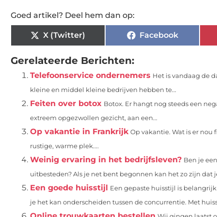
Goed artikel? Deel hem dan op:
X (Twitter)
Facebook
Gerelateerde Berichten:
Telefoonservice ondernemers
Het is vandaag de d
kleine en middel kleine bedrijven hebben te...
Feiten over botox
Botox. Er hangt nog steeds een neg
extreem opgezwollen gezicht, aan een...
Op vakantie in Frankrijk
Op vakantie. Wat is er nou
rustige, warme plek....
Weinig ervaring in het bedrijfsleven?
Ben je ee
uitbesteden? Als je net bent begonnen kan het zo zijn dat j
Een goede huisstijl
Een gepaste huisstijl is belangrij
je het kan onderscheiden tussen de concurrentie. Met huisst
Online trouwkaarten bestellen
Wij gingen laatst o