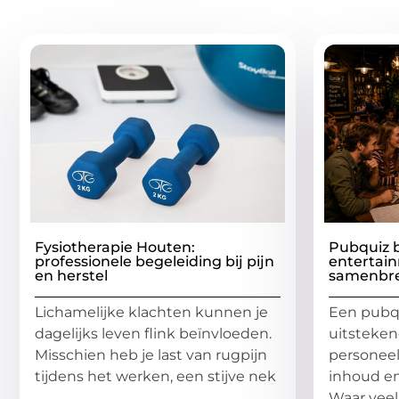
Gerelatee
Fysiotherapie Houten:
Pubquiz b
professionele begeleiding bij pijn
entertain
en herstel
samenbr
Lichamelijke klachten kunnen je
Een pubqu
dagelijks leven flink beïnvloeden.
uitsteke
Misschien heb je last van rugpijn
personee
tijdens het werken, een stijve nek
inhoud en
Waar veel