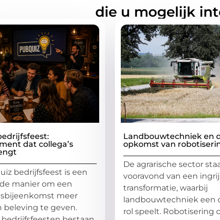
rde artikelen
die u mogelijk in
edrijfsfeest:
Landbouwtechniek en 
ment dat collega’s
opkomst van robotiseri
engt
De agrarische sector sta
iz bedrijfsfeest is een
vooravond van een ingr
nde manier om een
transformatie, waarbij
lsbijeenkomst meer
landbouwtechniek een c
 beleving te geven.
rol speelt. Robotisering
 bedrijfsfeesten bestaan