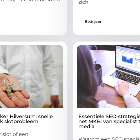
zich
...
Bedrijven
er Hilversum: snelle
Essentiële SEO-strategi
elk slotprobleem
het MKB: van specialist t
media
 slot of een
Waarom een SEO specia