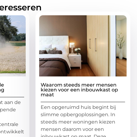
teresseren
de
Waarom steeds meer mensen
ng
kiezen voor een inbouwkast op
maat
at aan de
Een opgeruimd huis begint bij
ijpende
slimme opbergoplossingen. In
steeds meer woningen kiezen
entrale
mensen daarom voor een
 ontwikkelt
inbouwkast op maat. Deze