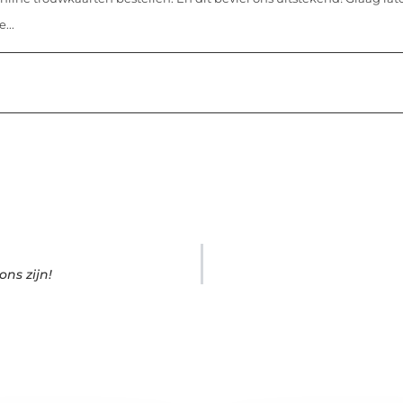
...
ns zijn!