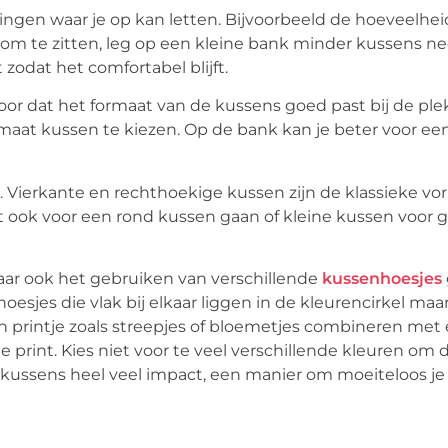
dingen waar je op kan letten. Bijvoorbeeld de hoeveelhei
t om te zitten, leg op een kleine bank minder kussens n
t
zodat het comfortabel blijft.
or dat het formaat van de kussens goed past bij de plek
ormaat kussen te kiezen. Op de bank kan je beter voor e
 Vierkante en rechthoekige kussen zijn de klassieke v
it ook voor een rond kussen gaan of kleine kussen voor 
maar ook het gebruiken van verschillende
kussenhoesjes
hoesjes die vlak bij elkaar liggen in de kleurencirkel maa
n printje zoals streepjes of bloemetjes combineren met
 print. Kies niet voor te veel verschillende kleuren om d
ussens heel veel impact, een manier om moeiteloos je 