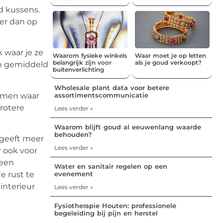
d kussens.
eer dan op
 waar je ze
Waarom fysieke winkels
Waar moet je op letten
belangrijk zijn voor
als je goud verkoopt?
en gemiddeld
buitenverlichting
Wholesale plant data voor betere
assortimentscommunicatie
ormen waar
grotere
Lees verder »
Waarom blijft goud al eeuwenlang waarde
behouden?
geeft
meer
Lees verder »
r ook voor
 een
Water en sanitair regelen op een
evenement
e rust te
interieur
Lees verder »
Fysiotherapie Houten: professionele
begeleiding bij pijn en herstel