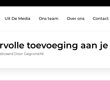
Uit De Media
Ons team
Over ons
Contact
rvolle toevoeging aan je 
liceerd Door Gegrond.nl