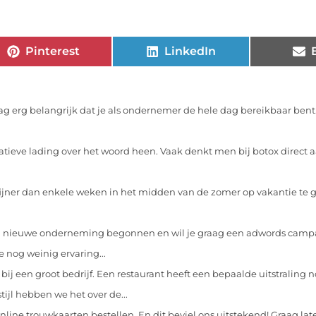
Pinterest
LinkedIn
ag erg belangrijk dat je als ondernemer de hele dag bereikbaar bent
atieve lading over het woord heen. Vaak denkt men bij botox direct 
 fijner dan enkele weken in het midden van de zomer op vakantie te 
n nieuwe onderneming begonnen en wil je graag een adwords cam
e nog weinig ervaring...
k bij een groot bedrijf. Een restaurant heeft een bepaalde uitstralin
ijl hebben we het over de...
nline trouwkaarten bestellen. En dit beviel ons uitstekend! Graag late