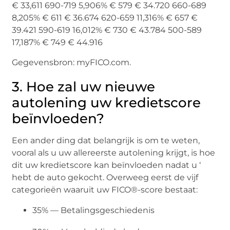
€ 33,611 690-719 5,906% € 579 € 34.720 660-689
8,205% € 611 € 36.674 620-659 11,316% € 657 €
39.421 590-619 16,012% € 730 € 43.784 500-589
17,187% € 749 € 44.916
Gegevensbron: myFICO.com.
3. Hoe zal uw nieuwe
autolening uw kredietscore
beïnvloeden?
Een ander ding dat belangrijk is om te weten,
vooral als u uw allereerste autolening krijgt, is hoe
dit uw kredietscore kan beïnvloeden nadat u ‘
hebt de auto gekocht. Overweeg eerst de vijf
categorieën waaruit uw FICO®-score bestaat:
35% — Betalingsgeschiedenis