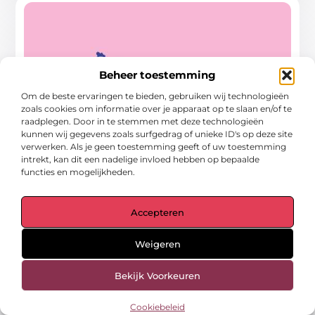
Beheer toestemming
Om de beste ervaringen te bieden, gebruiken wij technologieën
zoals cookies om informatie over je apparaat op te slaan en/of te
raadplegen. Door in te stemmen met deze technologieën
kunnen wij gegevens zoals surfgedrag of unieke ID's op deze site
verwerken. Als je geen toestemming geeft of uw toestemming
intrekt, kan dit een nadelige invloed hebben op bepaalde
Waar te koop rimpel xrp
functies en mogelijkheden.
https://www.bitcoinmeester.nl/ Bij het kopen
van rimpel is het een goed idee om te kopen
Accepteren
bij een gerenommeerde en betrouwbare
bron. Er
Weigeren
...
Bekijk Voorkeuren
Financieel
Cookiebeleid