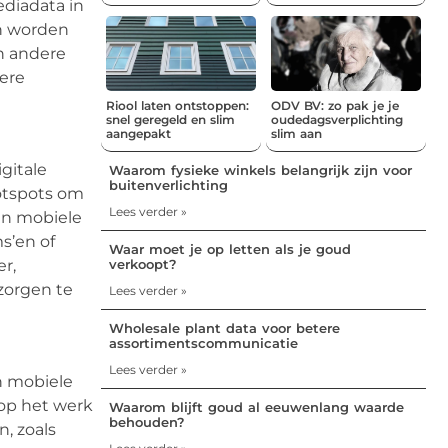
ediadata in
en worden
en andere
gere
Riool laten ontstoppen:
ODV BV: zo pak je je
snel geregeld en slim
oudedagsverplichting
aangepakt
slim aan
gitale
Waarom fysieke winkels belangrijk zijn voor
buitenverlichting
hotspots om
Lees verder »
en mobiele
s’en of
Waar moet je op letten als je goud
r,
verkoopt?
zorgen te
Lees verder »
Wholesale plant data voor betere
assortimentscommunicatie
Lees verder »
n mobiele
 op het werk
Waarom blijft goud al eeuwenlang waarde
behouden?
, zoals