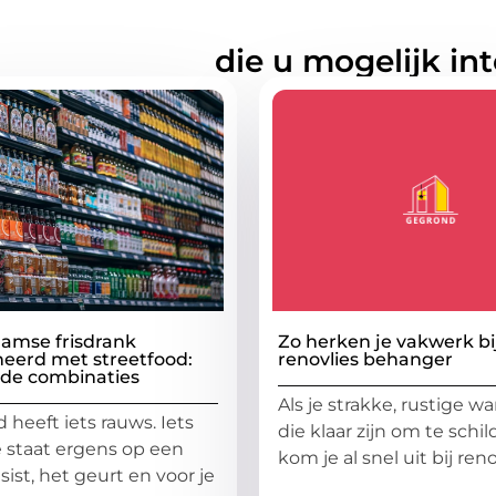
rde artikelen
die u mogelijk in
aamse frisdrank
Zo herken je vakwerk bi
eerd met streetfood:
renovlies behanger
nde combinaties
Als je strakke, rustige w
 heeft iets rauws. Iets
die klaar zijn om te schi
Je staat ergens op een
kom je al snel uit bij reno
sist, het geurt en voor je