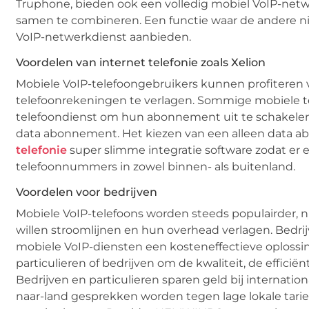
Truphone, bieden ook een volledig mobiel VoIP-netw
samen te combineren. Een functie waar de andere ni
VoIP-netwerkdienst aanbieden.
Voordelen van internet telefonie zoals Xelion
Mobiele VoIP-telefoongebruikers kunnen profiteren 
telefoonrekeningen te verlagen. Sommige mobiele te
telefoondienst om hun abonnement uit te schakelen.
data abonnement. Het kiezen van een alleen data ab
telefonie
super slimme integratie software zodat er
telefoonnummers in zowel binnen- als buitenland.
Voordelen voor bedrijven
Mobiele VoIP-telefoons worden steeds populairder, niet
willen stroomlijnen en hun overhead verlagen. Bedr
mobiele VoIP-diensten een kosteneffectieve oplossi
particulieren of bedrijven om de kwaliteit, de effic
Bedrijven en particulieren sparen geld bij internati
naar-land gesprekken worden tegen lage lokale tarieve