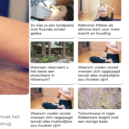
Zo kies je een tandpasta
Reformer Pilates als
met fluoride zonder
slimme start voor meer
gedoe
kracht en houding
Wanneer reserveert u
Waarom voelen zoveel
het beste een
mensen zich opgejaagd
stretchtent in
terwijl alles makkelijker
Hilversum?
zou moeten zijn?
Waarom voelen zoveel
Tuinontwerp in regio
mvat het
mensen zich opgejaagd
Ridderkerk begint met
terwijl alles makkelijker
een stevige basis
terug
zou moeten zijn?