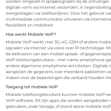
worden omgezet in spraaksignalen bij de ontvanger. 
digitale vorm via internet verzonden, in tegenstellin
overgedragen via telefoonlijnen. Door het gebruik v
multimediale communicatie uitvoeren via internetver
flexibiliteit en mobiliteit.
Hoe werkt Mobiele VoIP?
Mobiele VoIP werkt met 3G, 4G, GSM of andere mobie
signalen via internet via voice over IP-technologie.
de belkosten van een mobiel spraak- of gegevenspla
VoIP telefoongebruikers – met name smartphone-gebru
andere algemene smartphone-activiteiten. Digitale da
aangezien de gegevens over meerdere pakketten vers
maken over de beperkingen die verband houden m
Toegang tot mobiele VoIP
Mobiele telefoongebruikers kunnen mobiele VoIP-se
VoIP-software. Dit zijn apps die worden aangeboden 
gebruiken, zoals Vonage, of stand-alone mobiele VoI