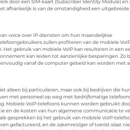
erk door een SIM-kaart (Subscriber Identity Module) en
et afhankelijk is van de omstandigheid een uitgebreide
van voice over IP-diensten om hun maandelijkse
lefoongebruikers zullen profiteren van de mobiele VoIP
 Het gebruik van mobiele VoIP kan resulteren in een e
onnement kan leiden tot aanzienlijke besparingen. Zo 
 eenvoudig vanaf de computer gebeld kan worden met al
 alleen bij particulieren, maar ook bij bedrijven die hun
ijven met personeel op weg met bedrijfsmatige telefoon
ng. Mobiele VoIP-telefoons kunnen worden gebruikt doo
iëntie en de kosten van hun algemene communicatie te v
onale gesprekken bij het gebruik van mobiele VoIP-telefo
n gefactureerd, en de zakenreiziger of toerist slaat nie