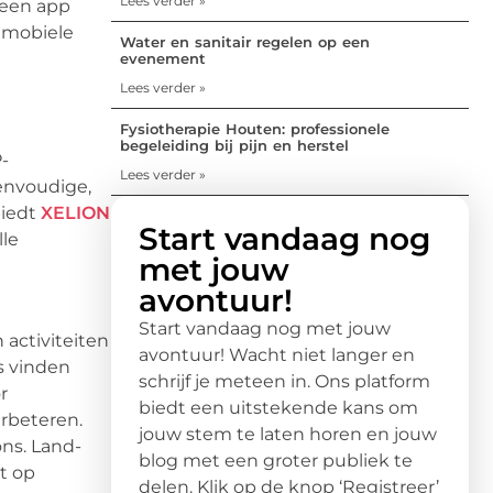
Lees verder »
 een app
 mobiele
Water en sanitair regelen op een
evenement
Lees verder »
Fysiotherapie Houten: professionele
begeleiding bij pijn en herstel
-
Lees verder »
envoudige,
biedt
XELION
Start vandaag nog
le
met jouw
avontuur!
Start vandaag nog met jouw
 activiteiten
avontuur! Wacht niet langer en
s vinden
schrijf je meteen in. Ons platform
r
biedt een uitstekende kans om
erbeteren.
jouw stem te laten horen en jouw
ons. Land-
blog met een groter publiek te
t op
delen. Klik op de knop ‘Registreer’