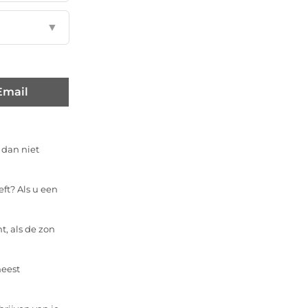
▼
Email
 dan niet
ft? Als u een
t, als de zon
meest