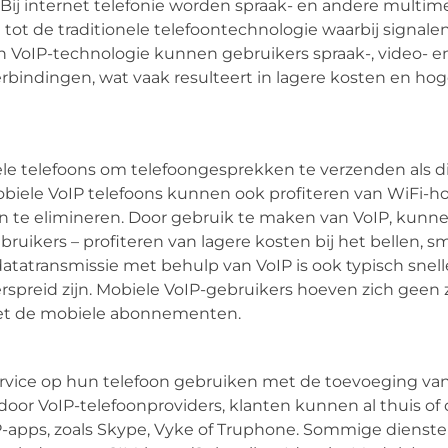
Bij internet telefonie worden spraak- en andere multim
g tot de traditionele telefoontechnologie waarbij signal
an VoIP-technologie kunnen gebruikers spraak-, video- 
bindingen, wat vaak resulteert in lagere kosten en ho
le telefoons om telefoongesprekken te verzenden als di
 Mobiele VoIP telefoons kunnen ook profiteren van WiFi-
n te elimineren. Door gebruik te maken van VoIP, kunn
ikers – profiteren van lagere kosten bij het bellen, sm
tatransmissie met behulp van VoIP is ook typisch snelle
preid zijn. Mobiele VoIP-gebruikers hoeven zich geen 
et de mobiele abonnementen.
rvice op hun telefoon gebruiken met de toevoeging va
door VoIP-telefoonproviders, klanten kunnen al thuis of
P-apps, zoals Skype, Vyke of Truphone. Sommige diensten