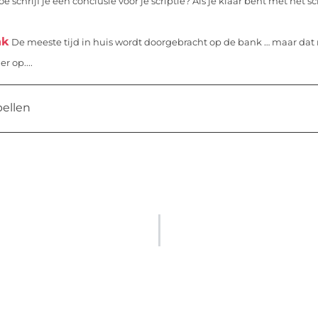
e schrijf je een conclusie voor je scriptie? Als je klaar bent met het sc
nk
De meeste tijd in huis wordt doorgebracht op de bank … maar dat
 op....
bellen