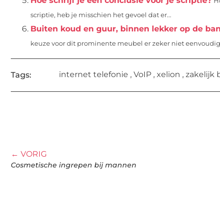
Hoe schrijf je een conclusie voor je scriptie?
Ho
scriptie, heb je misschien het gevoel dat er...
Buiten koud en guur, binnen lekker op de ba
keuze voor dit prominente meubel er zeker niet eenvoudiger
internet telefonie
,
VoIP
,
xelion
,
zakelijk 
Tags:
← VORIG
Cosmetische ingrepen bij mannen