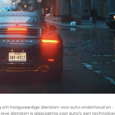
ding om hoogwaardige diensten voor auto-onderhoud en -
eve diensten is glascoating voor auto’s, een technolog