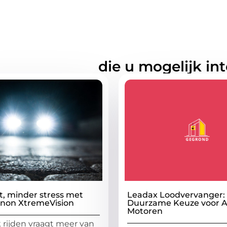
rde artikelen
die u mogelijk in
t, minder stress met
Leadax Loodvervanger:
enon XtremeVision
Duurzame Keuze voor A
Motoren
k rijden vraagt meer van