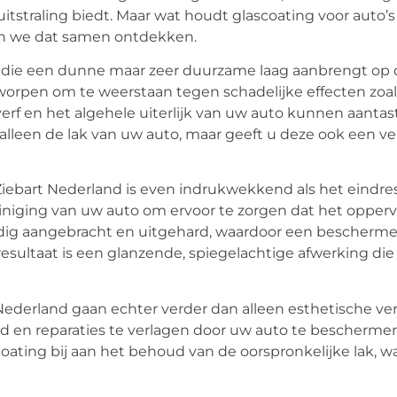
tstraling biedt. Maar wat houdt glascoating voor auto’s 
en we dat samen ontdekken.
ie die een dunne maar zeer duurzame laag aanbrengt op
tworpen om te weerstaan tegen schadelijke effecten zoal
rf en het algehele uiterlijk van uw auto kunnen aantas
alleen de lak van uw auto, maar geeft u deze ook een 
Ziebart Nederland is even indrukwekkend als het eindre
iging van uw auto om ervoor te zorgen dat het oppervla
vuldig aangebracht en uitgehard, waardoor een bescherm
resultaat is een glanzende, spiegelachtige afwerking di
 Nederland gaan echter verder dan alleen esthetische ve
d en reparaties te verlagen door uw auto te bescherme
oating bij aan het behoud van de oorspronkelijke lak, w