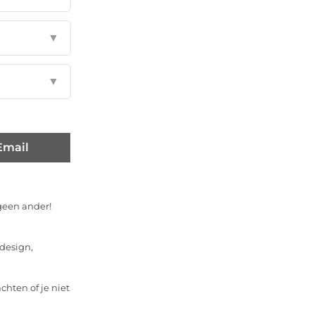
▼
▼
Email
 geen ander!
design,
hten of je niet