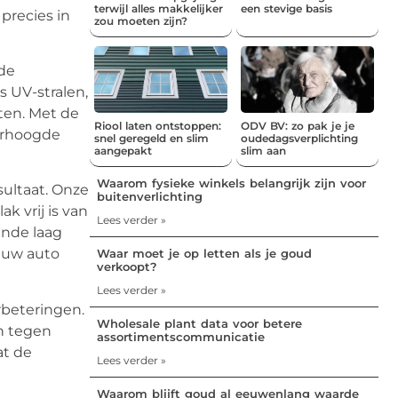
terwijl alles makkelijker
een stevige basis
precies in
zou moeten zijn?
 de
s UV-stralen,
ten. Met de
Riool laten ontstoppen:
ODV BV: zo pak je je
verhoogde
snel geregeld en slim
oudedagsverplichting
aangepakt
slim aan
Waarom fysieke winkels belangrijk zijn voor
sultaat. Onze
buitenverlichting
k vrij is van
Lees verder »
ende laag
e uw auto
Waar moet je op letten als je goud
verkoopt?
Lees verder »
rbeteringen.
Wholesale plant data voor betere
n tegen
assortimentscommunicatie
at de
Lees verder »
Waarom blijft goud al eeuwenlang waarde