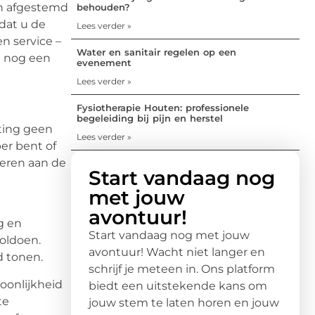
jn afgestemd
behouden?
odat u de
Lees verder »
en service –
Water en sanitair regelen op een
g nog een
evenement
Lees verder »
Fysiotherapie Houten: professionele
begeleiding bij pijn en herstel
ating geen
Lees verder »
er bent of
veren aan de
Start vandaag nog
met jouw
avontuur!
g en
Start vandaag nog met jouw
oldoen.
avontuur! Wacht niet langer en
d tonen.
schrijf je meteen in. Ons platform
soonlijkheid
biedt een uitstekende kans om
te
jouw stem te laten horen en jouw