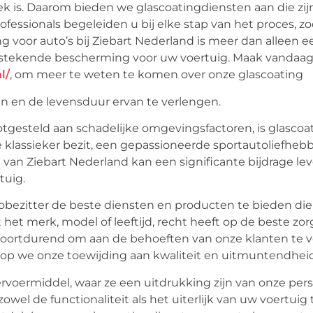
iek is. Daarom bieden we glascoatingdiensten aan die zi
fessionals begeleiden u bij elke stap van het proces, z
ng voor auto’s bij Ziebart Nederland is meer dan alleen e
uitstekende bescherming voor uw voertuig. Maak vandaa
l/
, om meer te weten te komen over onze glascoating
n en de levensduur ervan te verlengen.
otgesteld aan schadelijke omgevingsfactoren, is glasco
klassieker bezit, een gepassioneerde sportautoliefhebb
 van Ziebart Nederland kan een significante bijdrage le
tuig.
obezitter de beste diensten en producten te bieden die
het merk, model of leeftijd, recht heeft op de beste zor
oortdurend om aan de behoeften van onze klanten te v
arop we onze toewijding aan kwaliteit en uitmuntendhei
ervoermiddel, waar ze een uitdrukking zijn van onze per
owel de functionaliteit als het uiterlijk van uw voertuig 