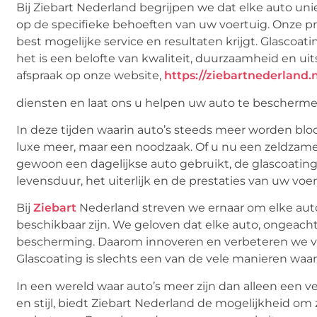
Bij Ziebart Nederland begrijpen we dat elke auto un
op de specifieke behoeften van uw voertuig. Onze pro
best mogelijke service en resultaten krijgt. Glascoati
het is een belofte van kwaliteit, duurzaamheid en 
afspraak op onze website,
https://ziebartnederland.n
diensten en laat ons u helpen uw auto te bescherme
In deze tijden waarin auto’s steeds meer worden blo
luxe meer, maar een noodzaak. Of u nu een zeldzame 
gewoon een dagelijkse auto gebruikt, de glascoating
levensduur, het uiterlijk en de prestaties van uw voer
Bij
Ziebart
Nederland streven we ernaar om elke aut
beschikbaar zijn. We geloven dat elke auto, ongeacht 
bescherming. Daarom innoveren en verbeteren we v
Glascoating is slechts een van de vele manieren wa
In een wereld waar auto’s meer zijn dan alleen een v
en stijl, biedt Ziebart Nederland de mogelijkheid om z