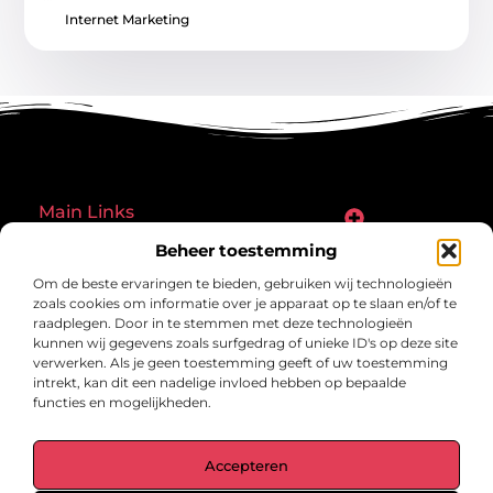
Internet Marketing
Main Links
Goede links inkopen: een slimme zet of een riskante gok?
Hoe een website echt geld kan verdienen: ontdek de mogelijkheden en valkuilen
Beheer toestemming
Bericht categorie
Om de beste ervaringen te bieden, gebruiken wij technologieën
zoals cookies om informatie over je apparaat op te slaan en/of te
raadplegen. Door in te stemmen met deze technologieën
kunnen wij gegevens zoals surfgedrag of unieke ID's op deze site
verwerken. Als je geen toestemming geeft of uw toestemming
intrekt, kan dit een nadelige invloed hebben op bepaalde
functies en mogelijkheden.
gegrond.nl – Jouw verzameling van
Accepteren
inspirerende verhalen.
Ontdek blogs en artikelen over alles wat het dagelijks leven boeiend