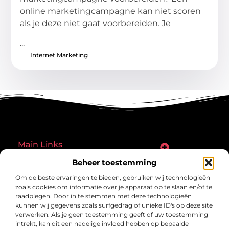
online marketingcampagne kan niet scoren
als je deze niet gaat voorbereiden. Je
...
Internet Marketing
Main Links
Goede links inkopen: een slimme zet of een riskante gok?
Hoe een website echt geld kan verdienen: ontdek de mogelijkheden en valkuilen
Beheer toestemming
Bericht categorie
Om de beste ervaringen te bieden, gebruiken wij technologieën
zoals cookies om informatie over je apparaat op te slaan en/of te
raadplegen. Door in te stemmen met deze technologieën
kunnen wij gegevens zoals surfgedrag of unieke ID's op deze site
verwerken. Als je geen toestemming geeft of uw toestemming
intrekt, kan dit een nadelige invloed hebben op bepaalde