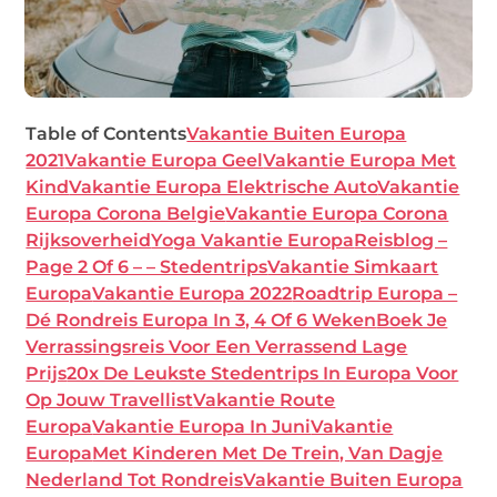
Table of Contents
Vakantie Buiten Europa
2021
Vakantie Europa Geel
Vakantie Europa Met
Kind
Vakantie Europa Elektrische Auto
Vakantie
Europa Corona Belgie
Vakantie Europa Corona
Rijksoverheid
Yoga Vakantie Europa
Reisblog –
Page 2 Of 6 – – Stedentrips
Vakantie Simkaart
Europa
Vakantie Europa 2022
Roadtrip Europa –
Dé Rondreis Europa In 3, 4 Of 6 Weken
Boek Je
Verrassingsreis Voor Een Verrassend Lage
Prijs
20x De Leukste Stedentrips In Europa Voor
Op Jouw Travellist
Vakantie Route
Europa
Vakantie Europa In Juni
Vakantie
Europa
Met Kinderen Met De Trein, Van Dagje
Nederland Tot Rondreis
Vakantie Buiten Europa