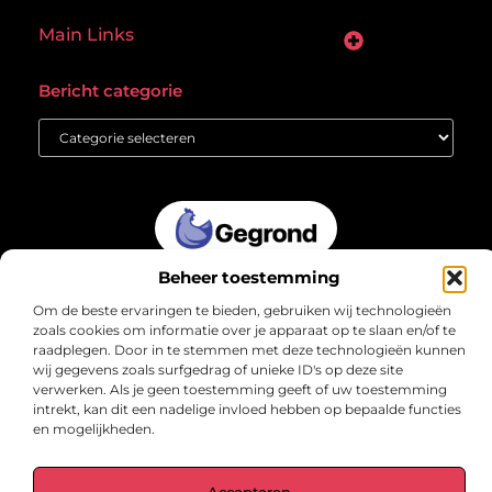
Main Links
Goede links inkopen: een slimme zet of een riskante gok?
Hoe een website echt geld kan verdienen: ontdek de mogelijkheden en valkuilen
Bericht categorie
Beheer toestemming
gegrond.nl – Jouw verzameling van
inspirerende verhalen.
Om de beste ervaringen te bieden, gebruiken wij technologieën
Ontdek blogs en artikelen over alles wat het dagelijks leven boeiend
zoals cookies om informatie over je apparaat op te slaan en/of te
maakt.
raadplegen. Door in te stemmen met deze technologieën kunnen
@2025 All Right Reserved. Design by
www.gegrond.nl.
wij gegevens zoals surfgedrag of unieke ID's op deze site
verwerken. Als je geen toestemming geeft of uw toestemming
intrekt, kan dit een nadelige invloed hebben op bepaalde functies
en mogelijkheden.
Accepteren