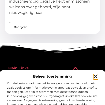
industrieën: big bags! Je hebt er misschien
weleens over gehoord, of je bent
nieuwsgierig naar
...
Bedrijven
Main Links
Goede links inkopen: een slimme zet of een riskante gok?
Hoe een website echt geld kan verdienen: ontdek de mogelijkheden en valkuilen
Beheer toestemming
Bericht categorie
Om de beste ervaringen te bieden, gebruiken wij technologieën
zoals cookies om informatie over je apparaat op te slaan en/of te
raadplegen. Door in te stemmen met deze technologieën
kunnen wij gegevens zoals surfgedrag of unieke ID's op deze site
verwerken. Als je geen toestemming geeft of uw toestemming
intrekt, kan dit een nadelige invloed hebben op bepaalde