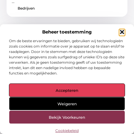
...
Bedrijven
Beheer toestemming
Om de beste ervaringen te bieden, gebruiken wij technologieën
zoals cookies om informatie over je apparaat op te slaan en/of te
raadplegen. Door in te stemmen met deze technologieën
kunnen wij gegevens zoals surfgedrag of unieke ID's op deze site
verwerken. Als je geen toestemming geeft of uw toestemming
intrekt, kan dit een nadelige invloed hebben op bepaalde
functies en mogelijkheden.
Accepteren
Het belang van big bags voor efficiënte
opslag!
Weigeren
Een essentieel onderdeel voor veel
Bekijk Voorkeuren
industrieën: big bags! Je hebt er misschien
weleens over gehoord, of je bent
Cookiebeleid