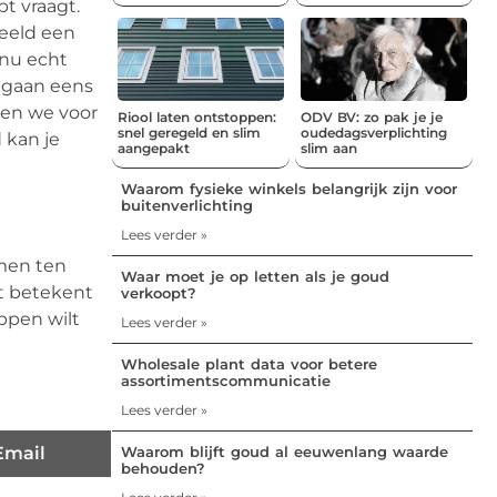
pt vraagt.
beeld een
 nu echt
e gaan eens
rgen we voor
Riool laten ontstoppen:
ODV BV: zo pak je je
snel geregeld en slim
oudedagsverplichting
 kan je
aangepakt
slim aan
Waarom fysieke winkels belangrijk zijn voor
buitenverlichting
Lees verder »
omen ten
Waar moet je op letten als je goud
it betekent
verkoopt?
ppen wilt
Lees verder »
Wholesale plant data voor betere
assortimentscommunicatie
Lees verder »
Email
Waarom blijft goud al eeuwenlang waarde
behouden?