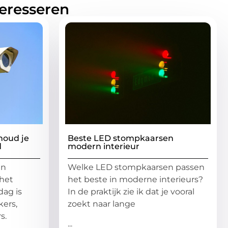
teresseren
 houd je
Beste LED stompkaarsen
d
modern interieur
en
Welke LED stompkaarsen passen
 het
het beste in moderne interieurs?
dag is
In de praktijk zie ik dat je vooral
ers,
zoekt naar lange
s.
...