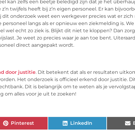
eel kan zelfs een beetje beledigd zijn dat je het überhau
n twijfels heeft bij z’n eigen personeel. Er kan bijvoor
 dit onderzoek weet een werkgever precies wat er zich
e personeel langs als er opnieuw een ziekmelding is. W
el wel echt zo ziek is. Blijkt dit niet te kloppen? Dan zo
jslast. Je weet zo precies waar je aan toe bent. Uiteraard
soneel direct aangepakt wordt.
d door justitie
. Dit betekent dat als er resultaten uitk
den. Het onderzoek is officieel erkend door justitie. D
chtbank. Dit is belangrijk om te weten als je vervolgsta
 om alles voor je uit te zoeken!
Pinterest
LinkedIn