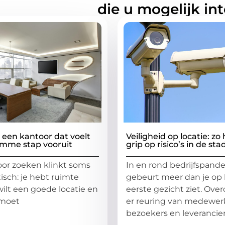
rde artikelen
die u mogelijk in
e een kantoor dat voelt
Veiligheid op locatie: zo
limme stap vooruit
grip op risico’s in de sta
or zoeken klinkt soms
In en rond bedrijfspand
isch: je hebt ruimte
gebeurt meer dan je op
wilt een goede locatie en
eerste gezicht ziet. Over
 moet
er reuring van medewerk
bezoekers en leverancier