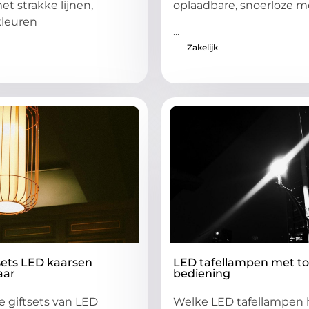
t strakke lijnen,
oplaadbare, snoerloze m
kleuren
...
Zakelijk
sets LED kaarsen
LED tafellampen met t
aar
bediening
xe giftsets van LED
Welke LED tafellampen