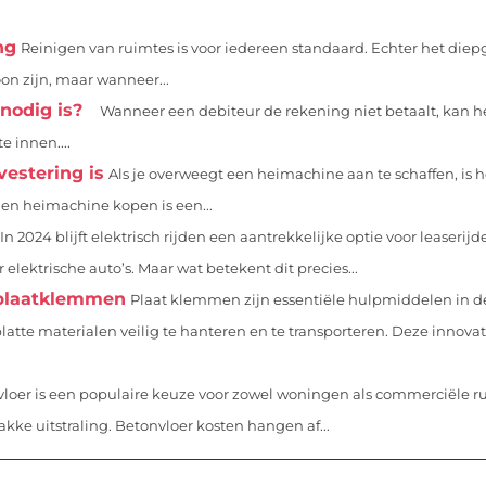
ng
Reinigen van ruimtes is voor iedereen standaard. Echter het die
on zijn, maar wanneer...
nodig is?
Wanneer een debiteur de rekening niet betaalt, kan he
 innen....
estering is
Als je overweegt een heimachine aan te schaffen, is h
Een heimachine kopen is een...
In 2024 blijft elektrisch rijden een aantrekkelijke optie voor leaserijde
elektrische auto’s. Maar wat betekent dit precies...
: plaatklemmen
Plaat klemmen zijn essentiële hulpmiddelen in d
tte materialen veilig te hanteren en te transporteren. Deze innovat
loer is een populaire keuze voor zowel woningen als commerciële r
e uitstraling. Betonvloer kosten hangen af...