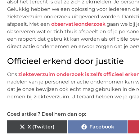
alsof het terecht is dat ze zich ziekmelden. Je person
Gelukkig hebben we een oplossing voor iedereen die z’
ziekteverzuim onderzoek uitgevoerd worden. Dankzij
afspeelt. Met een
observatieonderzoek
gaan we bij j
observeren wat er zich thuis afspeelt en of je persone
een rapport dat gebruikt kan worden als officiële bewi
direct actie ondernemen en ervoor zorgen dat je per
Officieel erkend door justitie
Ons
ziekteverzuim onderzoek is zelfs officieel erken
nadelen van je personeel er actie ondernomen kan wor
dat je onze bewijzen ook echt mag gebruiken in de re
nemen bij ziekteverzuim. Uiteraard helpen we je graag
Goed artikel? Deel hem dan op:
X (Twitter)
Facebook