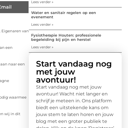
Lees verder »
Email
Water en sanitair regelen op een
evenement
Lees verder »
. Eigenaren van
Fysiotherapie Houten: professionele
begeleiding bij pijn en herstel
Lees verder »
aan een
Start vandaag nog
gaan naar een
met jouw
avontuur!
pagne
Start vandaag nog met jouw
avontuur! Wacht niet langer en
g nodig waarmee
schrijf je meteen in. Ons platform
biedt een uitstekende kans om
n wij in dit
jouw stem te laten horen en jouw
blog met een groter publiek te