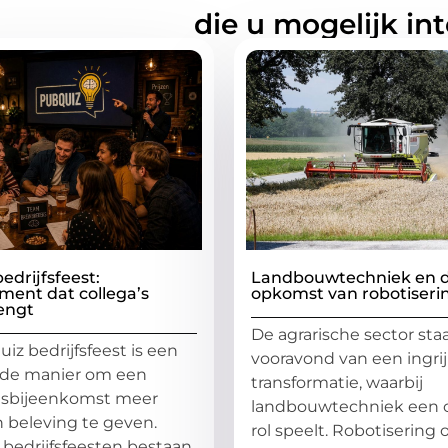
rde artikelen
die u mogelijk in
edrijfsfeest:
Landbouwtechniek en 
ment dat collega’s
opkomst van robotiseri
engt
De agrarische sector sta
iz bedrijfsfeest is een
vooravond van een ingr
nde manier om een
transformatie, waarbij
lsbijeenkomst meer
landbouwtechniek een c
 beleving te geven.
rol speelt. Robotisering
 bedrijfsfeesten bestaan