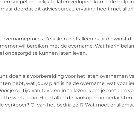
jn en soepel mogelijk te laten verlopen, kun je de hulp 
, maar doordat dit adviesbureau ervaring heeft met allerl
 overnameproces. Ze kijken niet alleen naar de winst di
rnemer wil bereiken met de overname. Wat hierin belangri
eel onbezorgd te kunnen laten leven.
 kunt doen als voorbereiding voor het laten overnemen v
achten hebt, wat jouw plan is na de overname, wat voor i
 Door je op tijd van tevoren in te lezen, kom je met een v
l te werk gaan. Houd altijd de aankopen in gedachten. S
e verkoper? Of van het bedrijf zelf? Wat moet er allemaa