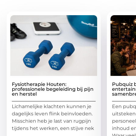
Gerelatee
Fysiotherapie Houten:
Pubquiz b
professionele begeleiding bij pijn
entertain
en herstel
samenbr
Lichamelijke klachten kunnen je
Een pubqu
dagelijks leven flink beïnvloeden.
uitsteke
Misschien heb je last van rugpijn
personee
tijdens het werken, een stijve nek
inhoud en
Waar veel