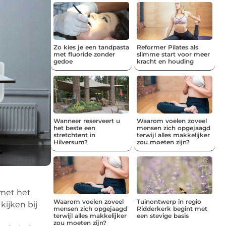
Zo kies je een tandpasta
Reformer Pilates als
met fluoride zonder
slimme start voor meer
gedoe
kracht en houding
Wanneer reserveert u
Waarom voelen zoveel
het beste een
mensen zich opgejaagd
stretchtent in
terwijl alles makkelijker
Hilversum?
zou moeten zijn?
 met het
Waarom voelen zoveel
Tuinontwerp in regio
kijken bij
mensen zich opgejaagd
Ridderkerk begint met
terwijl alles makkelijker
een stevige basis
zou moeten zijn?