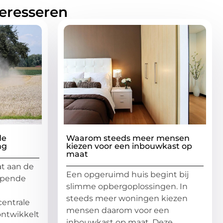
teresseren
de
Waarom steeds meer mensen
ng
kiezen voor een inbouwkast op
maat
at aan de
Een opgeruimd huis begint bij
ijpende
slimme opbergoplossingen. In
steeds meer woningen kiezen
entrale
mensen daarom voor een
 ontwikkelt
inbouwkast op maat. Deze