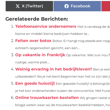
X (Twitter)
Facebook
Gerelateerde Berichten:
Telefoonservice ondernemers
Het is vandaag de d
kleine en middel kleine bedrijven hebben te...
Feiten over botox
Botox. Er hangt nog steeds een neg
extreem opgezwollen gezicht, aan een...
Op vakantie in Frankrijk
Op vakantie. Wat is er nou
rustige, warme plek....
Weinig ervaring in het bedrijfsleven?
Ben je ee
uitbesteden? Als je net bent begonnen kan het zo zijn dat j
Een goede huisstijl
Een gepaste huisstijl is belangrij
je het kan onderscheiden tussen de concurrentie. Met huisst
Online trouwkaarten bestellen
Wij gingen laatst o
blogje weten waar wij de trouwkaarten besteld hebben, hoe