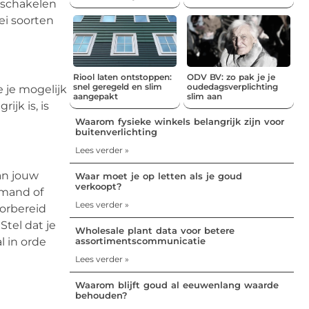
inschakelen
ei soorten
Riool laten ontstoppen:
ODV BV: zo pak je je
snel geregeld en slim
oudedagsverplichting
e je mogelijk
aangepakt
slim aan
jk is, is
Waarom fysieke winkels belangrijk zijn voor
buitenverlichting
Lees verder »
an jouw
Waar moet je op letten als je goud
verkoopt?
emand of
Lees verder »
oorbereid
tel dat je
Wholesale plant data voor betere
assortimentscommunicatie
l in orde
Lees verder »
Waarom blijft goud al eeuwenlang waarde
behouden?