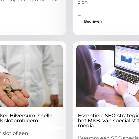
zich
...
Bedrijven
er Hilversum: snelle
Essentiële SEO-strategi
elk slotprobleem
het MKB: van specialist t
media
 slot of een
Waarom een SEO specia