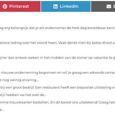
Pinterest
LinkedIn
ag erg belangrijk dat je als ondernemer de hele dag bereikbaar bent
atieve lading over het woord heen. Vaak denkt men bij botox direct 
 fijner dan enkele weken in het midden van de zomer op vakantie te 
n nieuwe onderneming begonnen en wil je graag een adwords cam
e nog weinig ervaring...
k bij een groot bedrijf. Een restaurant heeft een bepaalde uitstralin
ijl hebben we het over de...
nline trouwkaarten bestellen. En dit beviel ons uitstekend! Graag late
...