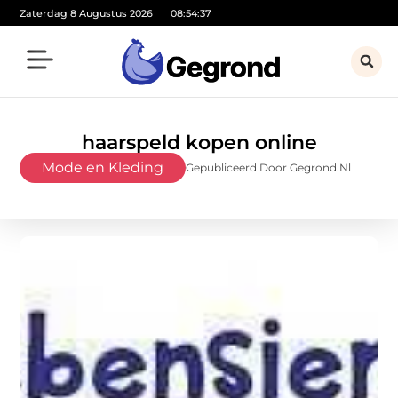
Zaterdag 8 Augustus 2026
08:54:38
haarspeld kopen online
Mode en Kleding
Gepubliceerd Door Gegrond.nl