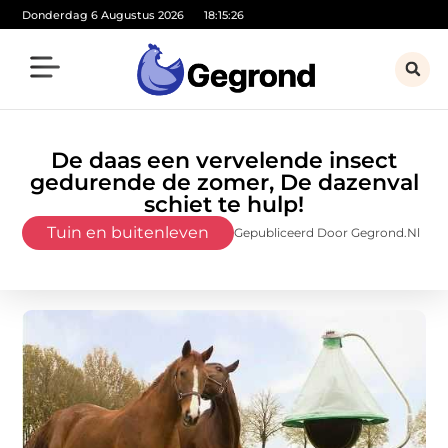
Donderdag 6 Augustus 2026
18:15:28
De daas een vervelende insect
gedurende de zomer, De dazenval
schiet te hulp!
Tuin en buitenleven
Gepubliceerd Door Gegrond.nl