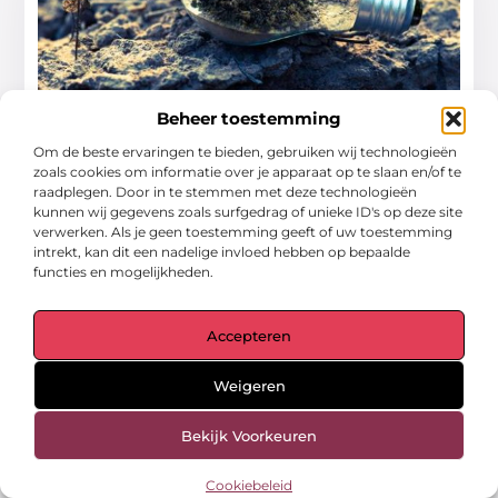
Beheer toestemming
Hovenier vacature
Om de beste ervaringen te bieden, gebruiken wij technologieën
Ben jij op zoek naar een hovenier vacature? In
zoals cookies om informatie over je apparaat op te slaan en/of te
raadplegen. Door in te stemmen met deze technologieën
dat geval kun je onze website eens bekijken,
kunnen wij gegevens zoals surfgedrag of unieke ID's op deze site
want wij hebben
verwerken. Als je geen toestemming geeft of uw toestemming
intrekt, kan dit een nadelige invloed hebben op bepaalde
...
functies en mogelijkheden.
Tuin En Buitenleven
Accepteren
Weigeren
Bekijk Voorkeuren
Cookiebeleid