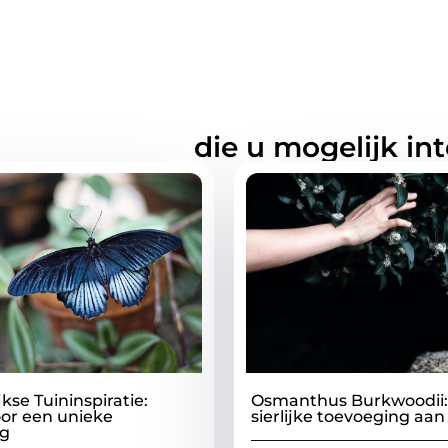
rde artikelen
die u mogelijk in
kse Tuininspiratie:
Osmanthus Burkwoodii:
or een unieke
sierlijke toevoeging aan
eg