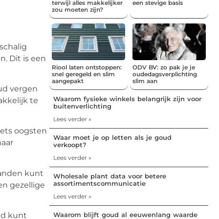
terwijl alles makkelijker
een stevige basis
zou moeten zijn?
schalig
. Dit is een
Riool laten ontstoppen:
ODV BV: zo pak je je
snel geregeld en slim
oudedagsverplichting
aangepakt
slim aan
oud vergen
Waarom fysieke winkels belangrijk zijn voor
kkelijk te
buitenverlichting
Lees verder »
iets oogsten
Waar moet je op letten als je goud
maar
verkoopt?
Lees verder »
aanden kunt
Wholesale plant data voor betere
assortimentscommunicatie
en gezellige
Lees verder »
Waarom blijft goud al eeuwenlang waarde
nd kunt