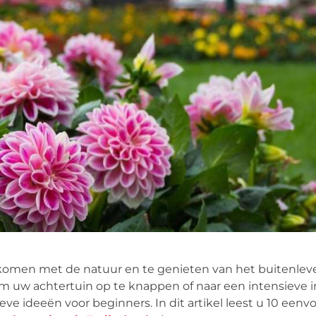
 komen met de natuur en te genieten van het buitenleve
 uw achtertuin op te knappen of naar een intensieve 
ieve ideeën voor beginners. In dit artikel leest u 10 een