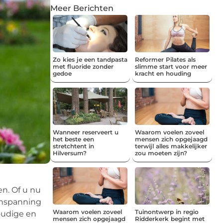
Meer Berichten
Zo kies je een tandpasta
Reformer Pilates als
met fluoride zonder
slimme start voor meer
gedoe
kracht en houding
Wanneer reserveert u
Waarom voelen zoveel
het beste een
mensen zich opgejaagd
stretchtent in
terwijl alles makkelijker
Hilversum?
zou moeten zijn?
n. Of u nu
inspanning
Waarom voelen zoveel
Tuinontwerp in regio
voudige en
mensen zich opgejaagd
Ridderkerk begint met