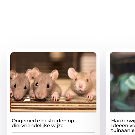
Gerelatee
Ongedierte bestrijden op
Harderwij
diervriendelijke wijze
Ideeën vo
tuinaanl