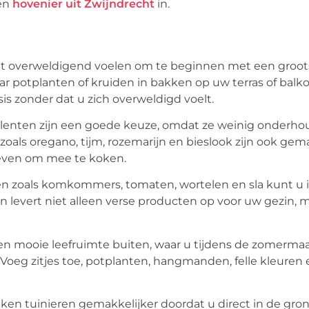
een
hovenier uit Zwijndrecht
in.
n het overweldigend voelen om te beginnen met een groot
ar potplanten of kruiden in bakken op uw terras of balkon
s zonder dat u zich overweldigd voelt.
ulenten zijn een goede keuze, omdat ze weinig onderh
als oregano, tijm, rozemarijn en bieslook zijn ook gema
geven om mee te koken.
en zoals komkommers, tomaten, wortelen en sla kunt u 
en levert niet alleen verse producten op voor uw gezin, 
 een mooie leefruimte buiten, waar u tijdens de zomerm
oeg zitjes toe, potplanten, hangmanden, felle kleuren 
 tuinieren gemakkelijker doordat u direct in de gro