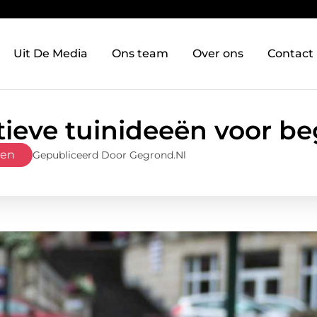
Uit De Media
Ons team
Over ons
Contact
tieve tuinideeën voor b
ven
Gepubliceerd Door Gegrond.nl