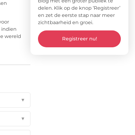
blog met een groter publiek te
sen
delen. Klik op de knop ‘Registreer’
en zet de eerste stap naar meer
voor
zichtbaarheid en groei.
 indien
de wereld
Registreer nu!
▼
▼