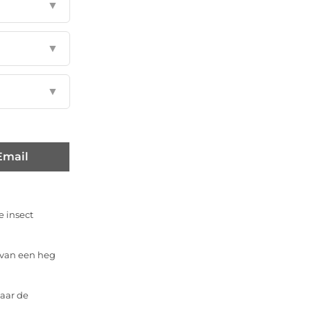
▼
▼
▼
Email
 insect
 van een heg
daar de