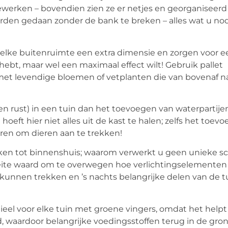
ewerken – bovendien zien ze er netjes en georganiseerd 
n gedaan zonder de bank te breken – alles wat u nodi
en elke buitenruimte een extra dimensie en zorgen voor 
ebt, maar wel een maximaal effect wilt! Gebruik pallet
t levendige bloemen of vetplanten die van bovenaf 
en rust) in een tuin dan het toevoegen van waterpartijen
hoeft hier niet alles uit de kast te halen; zelfs het toev
ren om dieren aan te trekken!
erken tot binnenshuis; waarom verwerkt u geen unieke sc
eite waard om te overwegen hoe verlichtingselemente
kunnen trekken en ’s nachts belangrijke delen van de 
ieel voor elke tuin met groene vingers, omdat het helpt
d, waardoor belangrijke voedingsstoffen terug in de gr