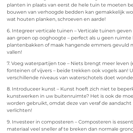
planten in plaats van eerst de hele tuin te moeten b
bouwen van verhoogde bedden kan gemakkelijk worde
wat houten planken, schroeven en aarde!
6. Integreer verticale tuinen – Verticale tuinen gev
aan groen op ooghoogte – perfect als u geen ruimte h
plantenbakken of maak hangende emmers gevuld me
vallen!
7. Voeg waterpartijen toe – Niets brengt meer leven (
fonteinen of vijvers – beide trekken ook vogels aan! U 
verschillende niveaus van waterschotels doet wonde
8. Introduceer kunst – Kunst hoeft zich niet te bep
kunstwerken in uw buitenruimte? Het is ook de mo
worden gebruikt, omdat deze van veraf de aandacht 
verlichten!
9. Investeer in composteren – Composteren is essent
materiaal veel sneller af te breken dan normale gron