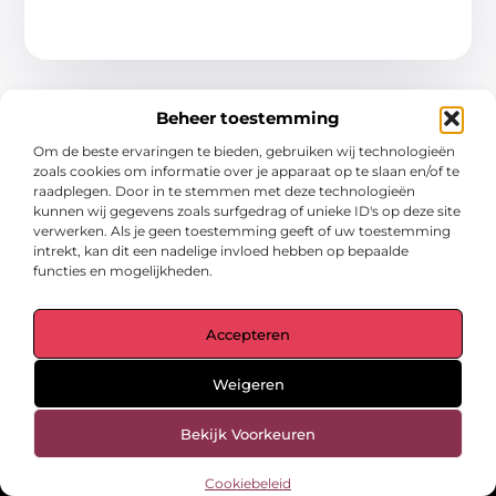
Beheer toestemming
Om de beste ervaringen te bieden, gebruiken wij technologieën
zoals cookies om informatie over je apparaat op te slaan en/of te
raadplegen. Door in te stemmen met deze technologieën
kunnen wij gegevens zoals surfgedrag of unieke ID's op deze site
Main Links
verwerken. Als je geen toestemming geeft of uw toestemming
intrekt, kan dit een nadelige invloed hebben op bepaalde
Goede links inkopen: een slimme zet of een riskante gok?
Hoe een website echt geld kan verdienen: ontdek de mogelijkheden en valkuilen
functies en mogelijkheden.
Bericht categorie
Accepteren
Weigeren
Bekijk Voorkeuren
gegrond.nl – Jouw verzameling van
Cookiebeleid
inspirerende verhalen.