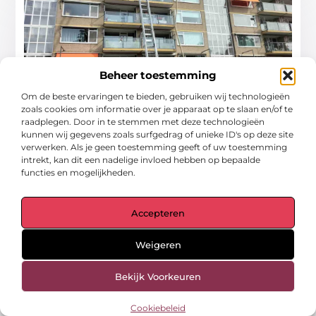
Beheer toestemming
Om de beste ervaringen te bieden, gebruiken wij technologieën
zoals cookies om informatie over je apparaat op te slaan en/of te
raadplegen. Door in te stemmen met deze technologieën
Is een verhuislift huren handig voor u?
kunnen wij gegevens zoals surfgedrag of unieke ID's op deze site
verwerken. Als je geen toestemming geeft of uw toestemming
Overweegt u een verhuislift te huren voor uw
intrekt, kan dit een nadelige invloed hebben op bepaalde
komende verhuizing? Het is een geweldig
functies en mogelijkheden.
idee als u uw zware spullen
Accepteren
...
Vervoer En Transport
Weigeren
Bekijk Voorkeuren
Cookiebeleid