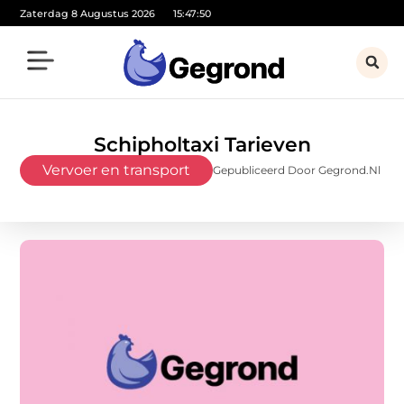
Zaterdag 8 Augustus 2026
15:47:52
Schipholtaxi Tarieven
Vervoer en transport
Gepubliceerd Door Gegrond.nl