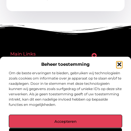
Main Links
Goede links inkopen: een slimme zet of een riskante gok?
Hoe een website echt geld kan verdienen: ontdek de mogelijkheden en valkuilen
Beheer toestemming
Bericht categorie
Om de beste ervaringen te bieden, gebruiken wij technologieën
zoals cookies om informatie over je apparaat op te slaan en/of te
raadplegen. Door in te stemmen met deze technologieën
kunnen wij gegevens zoals surfgedrag of unieke ID's op deze site
verwerken. Als je geen toestemming geeft of uw toestemming
intrekt, kan dit een nadelige invloed hebben op bepaalde
functies en mogelijkheden.
gegrond.nl – Jouw verzameling van
Accepteren
inspirerende verhalen.
Ontdek blogs en artikelen over alles wat het dagelijks leven boeiend