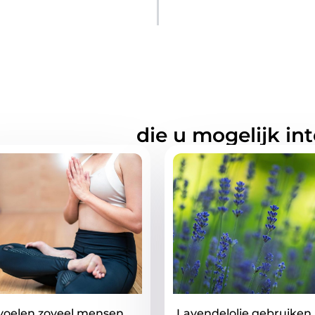
rde artikelen
die u mogelijk in
oelen zoveel mensen
Lavendelolie gebruiken 