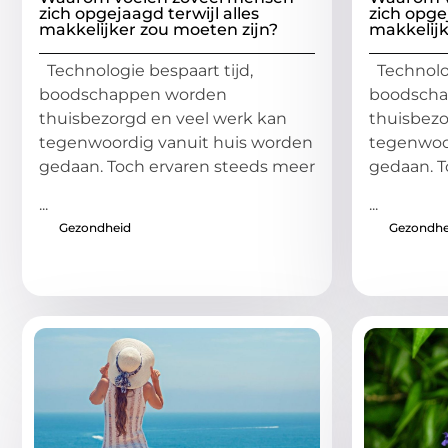
zich opgejaagd terwijl alles
zich opgej
makkelijker zou moeten zijn?
makkelijk
Technologie bespaart tijd,
Technolog
boodschappen worden
boodsch
thuisbezorgd en veel werk kan
thuisbezo
tegenwoordig vanuit huis worden
tegenwoo
gedaan. Toch ervaren steeds meer
gedaan. T
...
...
Gezondheid
Gezondhe