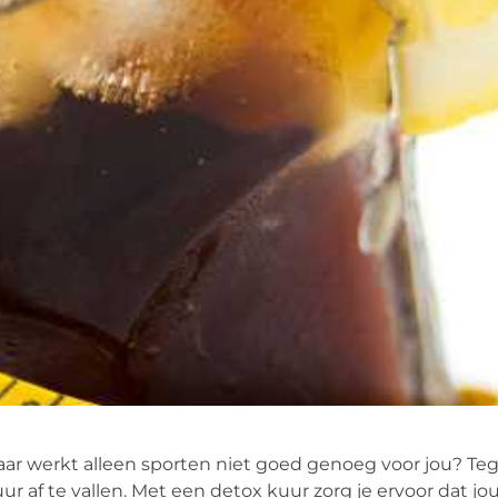
maar werkt alleen sporten niet goed genoeg voor jou? T
r af te vallen. Met een detox kuur zorg je ervoor dat j