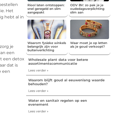
bestellen
Riool laten ontstoppen:
ODV BV: zo pak je je
snel geregeld en slim
oudedagsverplichting
ie. Het
aangepakt
slim aan
g hebt al in
Waarom fysieke winkels
Waar moet je op letten
zorg je
belangrijk zijn voor
als je goud verkoopt?
buitenverlichting
 van een
Met een detox
Wholesale plant data voor betere
assortimentscommunicatie
ar dat is
Lees verder »
je een
Waarom blijft goud al eeuwenlang waarde
behouden?
Lees verder »
Water en sanitair regelen op een
evenement
Lees verder »