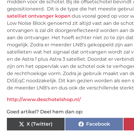
midden voor de schotel. Bij de offsetschotel bevindt
gepositioneerd. Dit is de type die het meeste gebruikt
satelliet ontvanger kopen
dus vooral goed op voor w
Low Noise Block genoemd zit altijd vast aan de schote
ontvangen is zal dit doorgereflecteerd worden aan d
aan de ontvanger. Het hoeft echter niet zo te zijn da
mogelijk. Zodra er meerder LNB’s gekoppeld zijn a
satellieten wat het signaal dat ontvangen wordt zal 
en de Astra 1 plus Astra 3 satelliet. Doordat er ver
zijn om het oppervlak van de schotel ook te verhoge
de rechthoekige vorm. Zodra je gebruik maakt van de
DiSEqC noodzakelijk. Dit kan gezien worden als een 
de meerder LNB’s en dus ook de verschillende sterkte
http://www.deschotelshop.nl/
Goed artikel? Deel hem dan op:
X (Twitter)
Facebook