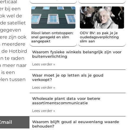
erticaal
r bij een
ook wel de
e satelliet
orgegeven
Riool laten ontstoppen:
ODV BV: zo pak je je
ere zijn ook
snel geregeld en slim
oudedagsverplichting
aangepakt
slim aan
an meerdere
p de Hotbird
Waarom fysieke winkels belangrijk zijn voor
buitenverlichting
an te raden
Lees verder »
n meer naar
 is een
Waar moet je op letten als je goud
elen tussen
verkoopt?
Lees verder »
Wholesale plant data voor betere
assortimentscommunicatie
Lees verder »
Email
Waarom blijft goud al eeuwenlang waarde
behouden?