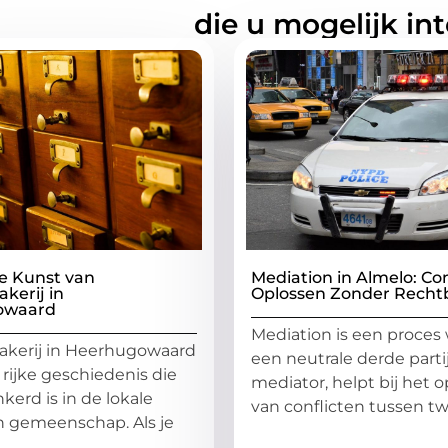
rde artikelen
die u mogelijk in
e Kunst van
Mediation in Almelo: Con
kerij in
Oplossen Zonder Recht
owaard
Mediation is een proces 
kerij in Heerhugowaard
een neutrale derde partij
 rijke geschiedenis die
mediator, helpt bij het 
kerd is in de lokale
van conflicten tussen tw
n gemeenschap. Als je
...