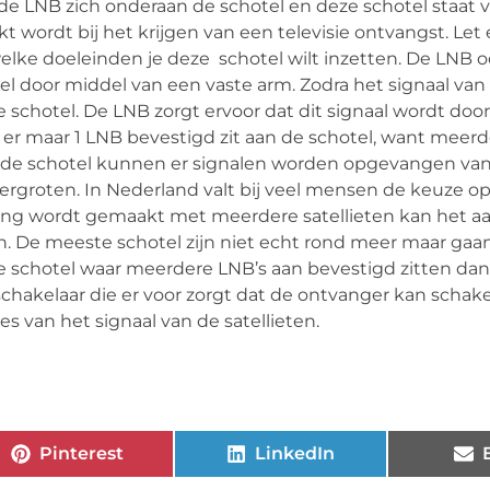
 de LNB zich onderaan de schotel en deze schotel staat v
 wordt bij het krijgen van een televisie ontvangst. Let e
elke doeleinden je deze schotel wilt inzetten. De LNB 
l door middel van een vaste arm. Zodra het signaal van d
e schotel. De LNB zorgt ervoor dat dit signaal wordt do
t er maar 1 LNB bevestigd zit aan de schotel, want meerd
an de schotel kunnen er signalen worden opgevangen v
vergroten. In Nederland valt bij veel mensen de keuze o
binding wordt gemaakt met meerdere satellieten kan het a
n. De meeste schotel zijn niet echt rond meer maar gaa
 schotel waar meerdere LNB’s aan bevestigd zitten dan
schakelaar die er voor zorgt dat de ontvanger kan schak
s van het signaal van de satellieten.
Pinterest
LinkedIn