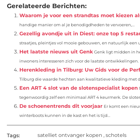
Gerelateerde Berichten:
Waarom je voor een strandtas moet kiezen als
handige manier om al je benodigdheden te vervoeren,...
Gezellig avondje uit in Diest: onze top 5 rest
straatjes, pleintjes vol mooie gebouwen, en natuurlijk een 
Het laatste nieuws uit Genk
Genk ligt midden in h
inwoners interesseren zich voor de laatste ontwikkelingen. H
Herenkleding in Tilburg: Uw Gids voor de Pe
Tilburg die waarde hechten aan kwalitatieve kleding met de
Een ART 4 slot van de slotenspecialist kopen
tegenwoordig zelf een minimaal ART 4 keurmerk. De sloten
De schoenentrends dit voorjaar
Er komt een nieu
winterboots kunnen in de kast en het is tijd...
satelliet ontvanger kopen
,
schotels
Tags: