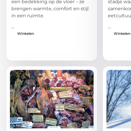
een bedekking op de vloer – ze
stadje waa
brengen warmte, comfort en stijl
samenkom
in een ruimte.
eetcultuu
...
...
Winkelen
Winkelen