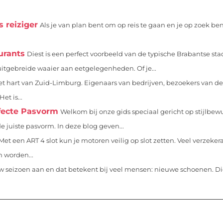
 reiziger
Als je van plan bent om op reis te gaan en je op zoek be
aurants
Diest is een perfect voorbeeld van de typische Brabantse sta
uitgebreide waaier aan eetgelegenheden. Of je...
et hart van Zuid-Limburg. Eigenaars van bedrijven, bezoekers van de
et is...
rfecte Pasvorm
Welkom bij onze gids speciaal gericht op stijlbe
 juiste pasvorm. In deze blog geven...
Met een ART 4 slot kun je motoren veilig op slot zetten. Veel verzeker
 worden...
w seizoen aan en dat betekent bij veel mensen: nieuwe schoenen. 