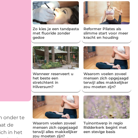
Zo kies je een tandpasta
Reformer Pilates als
met fluoride zonder
slimme start voor meer
gedoe
kracht en houding
Wanneer reserveert u
Waarom voelen zoveel
het beste een
mensen zich opgejaagd
stretchtent in
terwijl alles makkelijker
Hilversum?
zou moeten zijn?
n onder te
Waarom voelen zoveel
Tuinontwerp in regio
aat de
mensen zich opgejaagd
Ridderkerk begint met
ich in het
terwijl alles makkelijker
een stevige basis
zou moeten zijn?