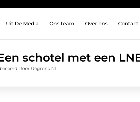
Uit De Media
Ons team
Over ons
Contact
Een schotel met een LN
bliceerd Door Gegrond.nl