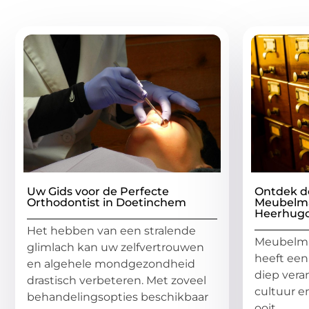
Gerelatee
Uw Gids voor de Perfecte
Ontdek d
Orthodontist in Doetinchem
Meubelma
Heerhug
Het hebben van een stralende
Meubelma
glimlach kan uw zelfvertrouwen
heeft een
en algehele mondgezondheid
diep veran
drastisch verbeteren. Met zoveel
cultuur e
behandelingsopties beschikbaar
ooit