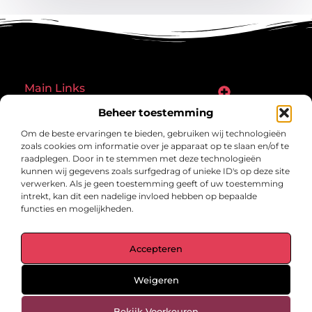
Main Links
Goede links inkopen: een slimme zet of een riskante gok?
Hoe een website echt geld kan verdienen: ontdek de mogelijkheden en valkuilen
Beheer toestemming
Bericht categorie
Om de beste ervaringen te bieden, gebruiken wij technologieën
zoals cookies om informatie over je apparaat op te slaan en/of te
raadplegen. Door in te stemmen met deze technologieën
kunnen wij gegevens zoals surfgedrag of unieke ID's op deze site
verwerken. Als je geen toestemming geeft of uw toestemming
intrekt, kan dit een nadelige invloed hebben op bepaalde
functies en mogelijkheden.
gegrond.nl – Jouw verzameling van
Accepteren
inspirerende verhalen.
Ontdek blogs en artikelen over alles wat het dagelijks leven boeiend
maakt.
Weigeren
@2025 All Right Reserved. Design by
www.gegrond.nl.
Bekijk Voorkeuren