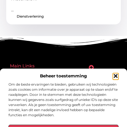
...
Dienstverlening
Main Links
Goede links inkopen: een slimme zet of een riskante gok?
Hoe een website echt geld kan verdienen: ontdek de mogelijkheden en valkuilen
Beheer toestemming
Bericht categorie
Om de beste ervaringen te bieden, gebruiken wij technologieën
zoals cookies om informatie over je apparaat op te slaan en/of te
raadplegen. Door in te stemmen met deze technologieën
kunnen wij gegevens zoals surfgedrag of unieke ID's op deze site
verwerken. Als je geen toestemming geeft of uw toestemming
intrekt, kan dit een nadelige invloed hebben op bepaalde
functies en mogelijkheden.