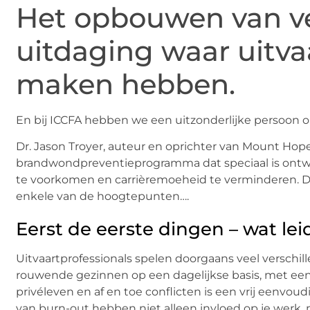
Het opbouwen van ve
uitdaging waar uitva
maken hebben.
En bij ICCFA hebben we een uitzonderlijke persoon o
Dr. Jason Troyer, auteur en oprichter van Mount Hope
brandwondpreventieprogramma dat speciaal is ontwo
te voorkomen en carrièremoeheid te verminderen. Dr. 
enkele van de hoogtepunten….
Eerst de eerste dingen – wat lei
Uitvaartprofessionals spelen doorgaans veel verschil
rouwende gezinnen op een dagelijkse basis, met ee
privéleven en af en toe conflicten is een vrij eenvo
van burn-out hebben niet alleen invloed op je werk, 