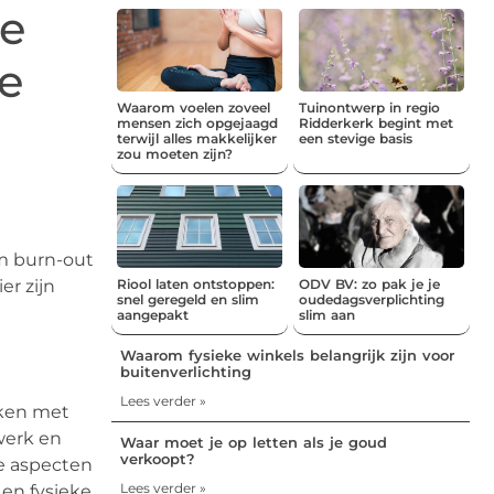
te
te
Waarom voelen zoveel
Tuinontwerp in regio
mensen zich opgejaagd
Ridderkerk begint met
terwijl alles makkelijker
een stevige basis
zou moeten zijn?
m burn-out
Riool laten ontstoppen:
ODV BV: zo pak je je
er zijn
snel geregeld en slim
oudedagsverplichting
aangepakt
slim aan
Waarom fysieke winkels belangrijk zijn voor
buitenverlichting
Lees verder »
rken met
werk en
Waar moet je op letten als je goud
verkoopt?
ze aspecten
Lees verder »
 en fysieke