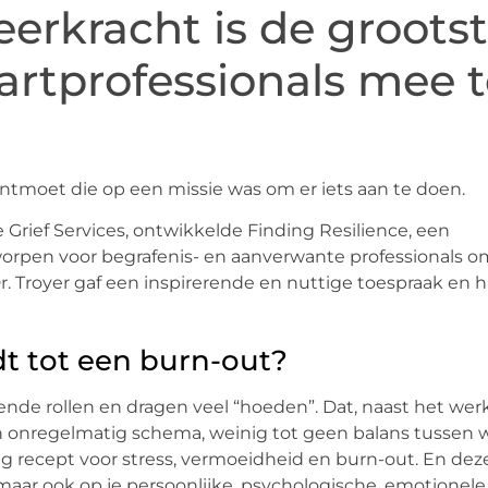
erkracht is de groots
artprofessionals mee 
ntmoet die op een missie was om er iets aan te doen.
 Grief Services, ontwikkelde Finding Resilience, een
rpen voor begrafenis- en aanverwante professionals o
Troyer gaf een inspirerende en nuttige toespraak en hi
dt tot een burn-out?
lende rollen en dragen veel “hoeden”. Dat, naast het we
n onregelmatig schema, weinig tot geen balans tussen 
udig recept voor stress, vermoeidheid en burn-out. En de
maar ook op je persoonlijke, psychologische, emotionele