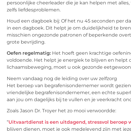
persoonlijke cheerleader die je kan helpen met alle
zelfs liefdesproblemen.
Houd een dagboek bij: Of het nu 45 seconden per dag 
in een dagboek. Dit helpt je om duidelijkheid te bre
misschien ongezonde patronen of beperkende overtu
grote bevrijding.
Oefen regelmatig:
Het hoeft geen krachtige oefening
voldoende. Het helpt je energiek te blijven en helpt 
lichaamsbeweging, moet u ook gezonde eetgewoont
Neem vandaag nog de leiding over uw zelfzorg
Het beroep van begrafenisondernemer wordt gezien al
vriendelijke begrafenisondernemer, een echte super
aan jou om dagelijks bij te vullen en je veerkracht ond
Zoals Jason Dr. Troyer het zo mooi verwoordde:
“
Uitvaartdienst is een uitdagend, stressvol beroep w
blijven dienen, moet je ook medelevend zijn met jez