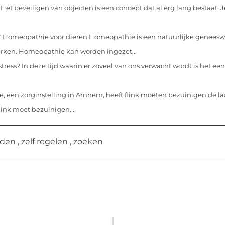
Het beveiligen van objecten is een concept dat al erg lang bestaat. Je
r
Homeopathie voor dieren Homeopathie is een natuurlijke geneeswi
erken. Homeopathie kan worden ingezet...
ess? In deze tijd waarin er zoveel van ons verwacht wordt is het een
 een zorginstelling in Arnhem, heeft flink moeten bezuinigen de la
link moet bezuinigen....
nden
,
zelf regelen
,
zoeken