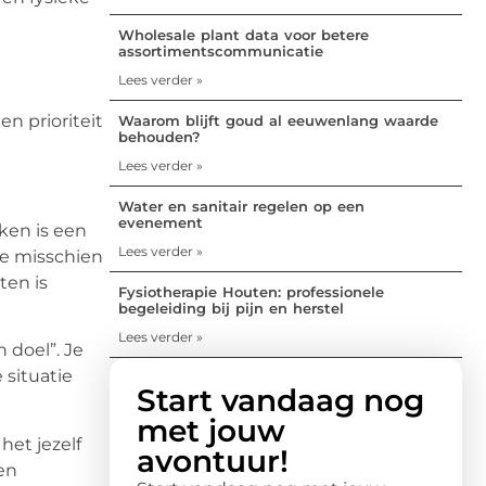
Wholesale plant data voor betere
assortimentscommunicatie
Lees verder »
en prioriteit
Waarom blijft goud al eeuwenlang waarde
behouden?
Lees verder »
Water en sanitair regelen op een
evenement
ken is een
Lees verder »
je misschien
ten is
Fysiotherapie Houten: professionele
begeleiding bij pijn en herstel
Lees verder »
 doel”. Je
 situatie
Start vandaag nog
met jouw
het jezelf
avontuur!
en