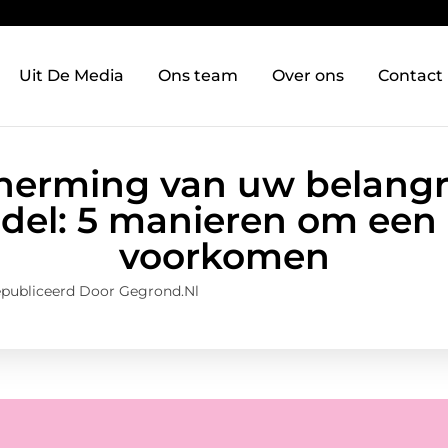
Uit De Media
Ons team
Over ons
Contact
herming van uw belangri
ddel: 5 manieren om een 
voorkomen
publiceerd Door Gegrond.nl