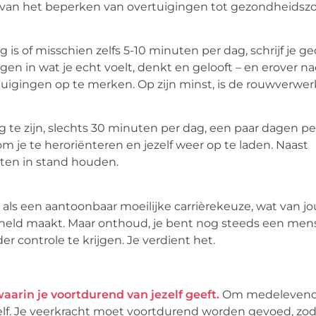
s, van het beperken van overtuigingen tot gezondheidsz
is of misschien zelfs 5-10 minuten per dag, schrijf je 
ngen in wat je echt voelt, denkt en gelooft – en erover 
igingen op te merken. Op zijn minst, is de rouwverwer
 te zijn, slechts 30 minuten per dag, een paar dagen pe
om je te heroriënteren en jezelf weer op te laden. Naast
en in stand houden.
s een aantoonbaar moeilijke carrièrekeuze, wat van jo
held maakt. Maar onthoud, je bent nog steeds een mens,
er controle te krijgen. Je verdient het.
aarin je voortdurend van jezelf geeft.
Om medelevend 
elf. Je veerkracht moet voortdurend worden gevoed, zoda