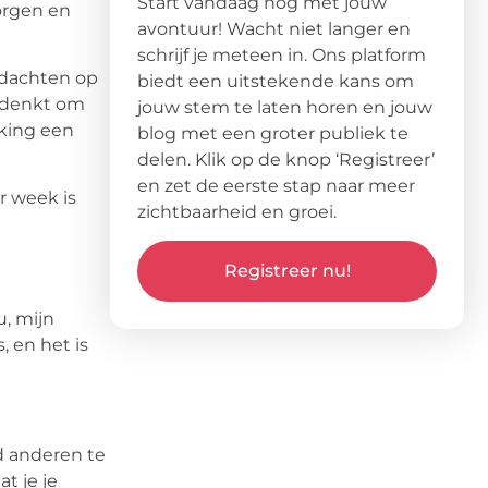
Start vandaag nog met jouw
orgen en
avontuur! Wacht niet langer en
schrijf je meteen in. Ons platform
gedachten op
biedt een uitstekende kans om
nadenkt om
jouw stem te laten horen en jouw
king een
blog met een groter publiek te
delen. Klik op de knop ‘Registreer’
en zet de eerste stap naar meer
r week is
zichtbaarheid en groei.
Registreer nu!
u, mijn
 en het is
anderen te
t je je