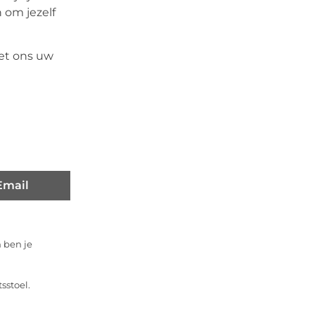
n om jezelf
et ons uw
Email
 ben je
sstoel.