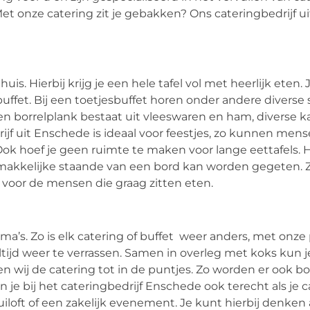
 Met onze catering zit je gebakken? Ons cateringbedrijf 
uis. Hierbij krijg je een hele tafel vol met heerlijk eten.
uffet. Bij een toetjesbuffet horen onder andere diverse s
en borrelplank bestaat uit vleeswaren en ham, diverse k
rijf uit Enschede is ideaal voor feestjes, zo kunnen men
ok hoef je geen ruimte te maken voor lange eettafels. 
 makkelijke staande van een bord kan worden gegeten. Z
 voor de mensen die graag zitten eten.
’s. Zo is elk catering of buffet weer anders, met onze 
ltijd weer te verrassen. Samen in overleg met koks kun 
gen wij de catering tot in de puntjes. Zo worden er ook b
je bij het cateringbedrijf Enschede ook terecht als je c
loft of een zakelijk evenement. Je kunt hierbij denken 