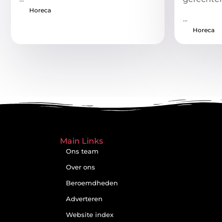
Horeca
...
Horeca
Main Links
Ons team
Over ons
Beroemdheden
Adverteren
Website index