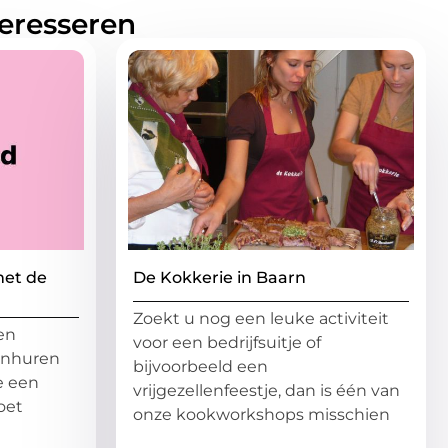
teresseren
met de
De Kokkerie in Baarn
Zoekt u nog een leuke activiteit
een
voor een bedrijfsuitje of
inhuren
bijvoorbeeld een
te een
vrijgezellenfeestje, dan is één van
oet
onze kookworkshops misschien