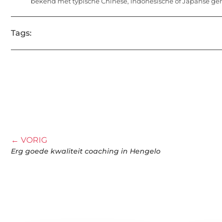
bekend met typische Chinese, Indonesische of Japanse gerec
Tags:
← VORIG
Erg goede kwaliteit coaching in Hengelo