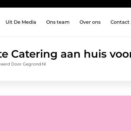
Uit De Media
Ons team
Over ons
Contact
e Catering aan huis voo
ceerd Door Gegrond.nl