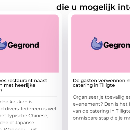
rde artikelen
die u mogelijk in
es restaurant naast
De gasten verwennen 
 met heerlijke
catering in Tilligte
n
Organiseer je toevallig 
sche keuken is
evenement? Dan is het 
d divers. Iedereen is wel
van de catering in Tillig
t typische Chinese,
onmisbare stap die je m
che of Japanse
...
. Wanneer u uit