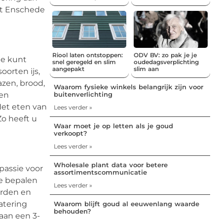
uit Enschede
Riool laten ontstoppen:
ODV BV: zo pak je je
 Je kunt
snel geregeld en slim
oudedagsverplichting
aangepakt
slim aan
oorten ijs,
azen, brood,
Waarom fysieke winkels belangrijk zijn voor
buitenverlichting
sen
Het eten van
Lees verder »
o heeft u
Waar moet je op letten als je goud
verkoopt?
Lees verder »
Wholesale plant data voor betere
passie voor
assortimentscommunicatie
je bepalen
Lees verder »
orden en
atering
Waarom blijft goud al eeuwenlang waarde
behouden?
aan een 3-