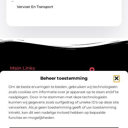
...
Vervoer En Transport
Main Links
Goede links inkopen: een slimme zet of een riskante gok?
Hoe een website echt geld kan verdienen: ontdek de mogelijkheden en valkuilen
Beheer toestemming
Bericht categorie
Om de beste ervaringen te bieden, gebruiken wij technologieën
zoals cookies om informatie over je apparaat op te slaan en/of te
raadplegen. Door in te stemmen met deze technologieën
kunnen wij gegevens zoals surfgedrag of unieke ID's op deze site
verwerken. Als je geen toestemming geeft of uw toestemming
intrekt, kan dit een nadelige invloed hebben op bepaalde
functies en mogelijkheden.