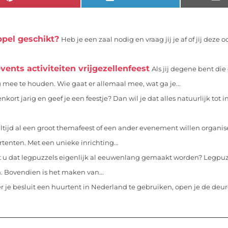
ppel geschikt?
Heb je een zaal nodig en vraag jij je af of jij dez
vents activiteiten vrijgezellenfeest
Als jij degene bent die
g mee te houden. Wie gaat er allemaal mee, wat ga je...
nkort jarig en geef je een feestje? Dan wil je dat alles natuurlijk tot i
altijd al een groot themafeest of een ander evenement willen organis
tenten. Met een unieke inrichting...
t u dat legpuzzels eigenlijk al eeuwenlang gemaakt worden? Legpuz
. Bovendien is het maken van...
 je besluit een huurtent in Nederland te gebruiken, open je de deu