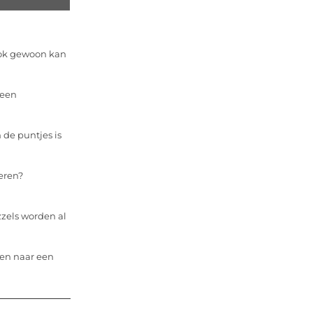
e ook gewoon kan
 een
n de puntjes is
eren?
zels worden al
ren naar een