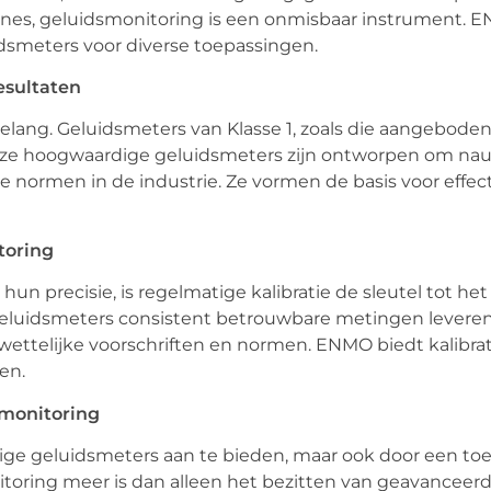
zones, geluidsmonitoring is een onmisbaar instrument. 
dsmeters voor diverse toepassingen.
esultaten
belang. Geluidsmeters van Klasse 1, zoals die aangebode
Deze hoogwaardige geluidsmeters zijn ontworpen om na
 normen in de industrie. Ze vormen de basis voor effec
toring
un precisie, is regelmatige kalibratie de sleutel tot h
 geluidsmeters consistent betrouwbare metingen leveren
 wettelijke voorschriften en normen. ENMO biedt kalibra
en.
smonitoring
ge geluidsmeters aan te bieden, maar ook door een toe
itoring meer is dan alleen het bezitten van geavanceer