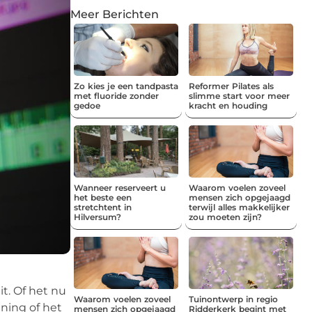
Meer Berichten
Zo kies je een tandpasta
Reformer Pilates als
met fluoride zonder
slimme start voor meer
gedoe
kracht en houding
Wanneer reserveert u
Waarom voelen zoveel
het beste een
mensen zich opgejaagd
stretchtent in
terwijl alles makkelijker
Hilversum?
zou moeten zijn?
t. Of het nu
Waarom voelen zoveel
Tuinontwerp in regio
ning of het
mensen zich opgejaagd
Ridderkerk begint met