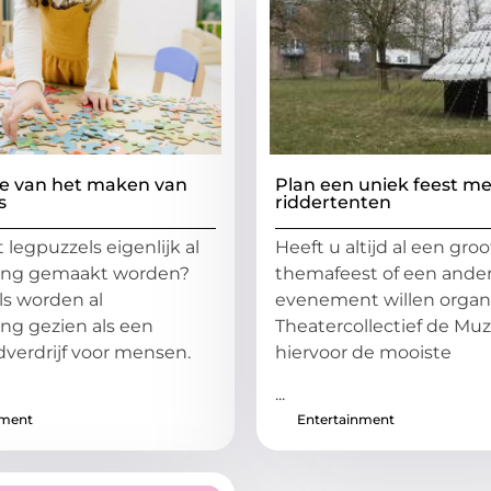
ie van het maken van
Plan een uniek feest me
s
riddertenten
 legpuzzels eigenlijk al
Heeft u altijd al een groo
ng gemaakt worden?
themafeest of een ande
s worden al
evenement willen organ
g gezien als een
Theatercollectief de Mu
jdverdrijf voor mensen.
hiervoor de mooiste
...
nment
Entertainment