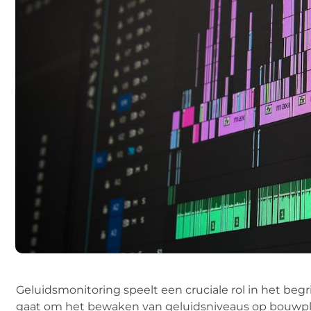
Geluidsmonitoring speelt een cruciale rol in het be
gaat om het bewaken van geluidsniveaus op bouwpla