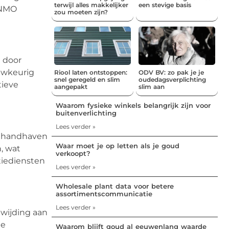
terwijl alles makkelijker
een stevige basis
ENMO
zou moeten zijn?
n door
uwkeurig
Riool laten ontstoppen:
ODV BV: zo pak je je
snel geregeld en slim
oudedagsverplichting
tieve
aangepakt
slim aan
Waarom fysieke winkels belangrijk zijn voor
buitenverlichting
Lees verder »
et handhaven
Waar moet je op letten als je goud
, wat
verkoopt?
tiediensten
Lees verder »
Wholesale plant data voor betere
assortimentscommunicatie
Lees verder »
wijding aan
de
Waarom blijft goud al eeuwenlang waarde